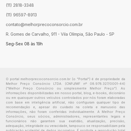
(11) 2818-3348
(11) 96597-8913
contato@melhorprecoconsorcio.com.br
R. Gomes de Carvalho, 911 - Vila Olímpia, São Paulo - SP
Seg-Sex 08 às 19h
O portal melhorprecoconsorcio.com.br (o "Portal") é de propriedade da
Melhor Preço Consórcio LTDA. (CNPJ/MF nº 08.978.327/0001-44)
("Melhor Preço Consórcio ou simplesmente Melhor Preço"). As
informações disponibilizadas em nosso portal, blog, e-books, dicionário
ou em quaisquer outros veículos controlados por nós foram elaboradas
com base em inteligência artificial, não configuram qualquer tipo de
recomendação e, apesar do cuidado na coleta e manuseio das
informações, não foram conferidas individualmente. A Melhor Preço
Consórcio, seus sócios, administradores, representantes legais e
funcionários não garantem sua exatidão, atualização, precisão,
adequação, integridade ou veracidade, tampouco se responsabilizam pela
publicação acidental de dados incorretos. É proibida a reprodução total