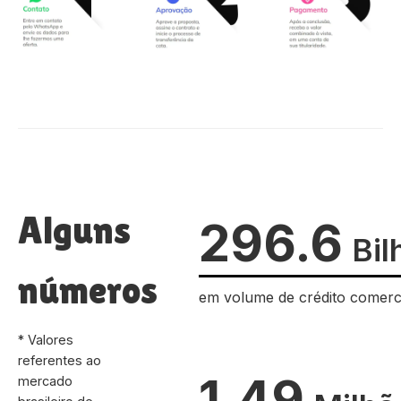
Alguns
296.6
Bil
números
em volume de crédito comerc
* Valores
referentes ao
1.49
mercado