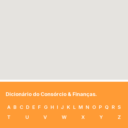
Dicionário do Consórcio & Finanças.
A
B
C
D
E
F
G
H
I
J
K
L
M
N
O
P
Q
R
S
T
U
V
W
X
Y
Z