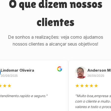
O que dizem nossos
clientes
De sonhos a realizações: veja como ajudamos
nossos clientes a alcançar seus objetivos!
omar Oliveira
Anderson Marin
/2025
26/09/2025
★
★
★
★
★
★
ento.rapido e seguro."
"Muito boa,empresa séria 
com o cliente e muito resp
valores e todo o processo 