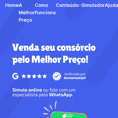
Home
A
Como
Conteúdo
Simulador
Ajud
Melhor
Funciona
Preço