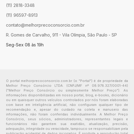
(11) 2818-3348
(11) 96597-8913
contato@melhorprecoconsorcio.com.br
R. Gomes de Carvalho, 911 - Vila Olímpia, São Paulo - SP
Seg-Sex 08 às 19h
O portal melhorprecoconsorcio.com.br (o "Portal") é de propriedade da
Melhor Preço Consórcio LTDA. (CNPJ/MF nº 08.978.327/0001-44)
("Melhor Preço Consórcio ou simplesmente Melhor Preço"). As
informações disponibilizadas em nosso portal, blog, e-books, dicionário
ou em quaisquer outros veículos controlados por nós foram elaboradas
com base em inteligência artificial, não configuram qualquer tipo de
recomendação e, apesar do cuidado na coleta e manuseio das
informações, não foram conferidas individualmente. A Melhor Preço
Consórcio, seus sócios, administradores, representantes legais e
funcionários não garantem sua exatidão, atualização, precisão,
adequação, integridade ou veracidade, tampouco se responsabilizam pela
publicação acidental de dados incorretos. É proibida a reprodução total