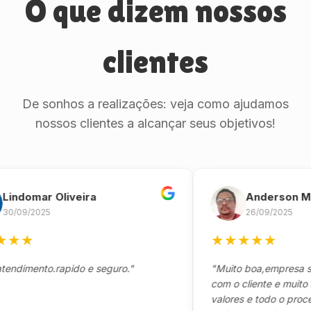
O que dizem nossos
clientes
De sonhos a realizações: veja como ajudamos
nossos clientes a alcançar seus objetivos!
omar Oliveira
Anderson Marin
9/2025
26/09/2025
★
★
★
★
★
★
mento.rapido e seguro."
"Muito boa,empresa séria 
com o cliente e muito resp
valores e todo o processo 