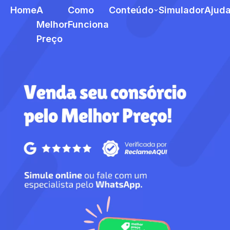
Home
A
Como
Conteúdo
Simulador
Ajud
Melhor
Funciona
Preço