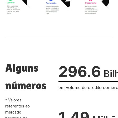
Alguns
296.6
Bil
números
em volume de crédito comerc
* Valores
referentes ao
1.49
mercado