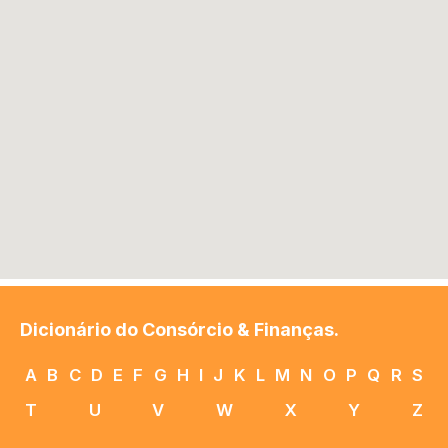
Dicionário do Consórcio & Finanças.
A
B
C
D
E
F
G
H
I
J
K
L
M
N
O
P
Q
R
S
T
U
V
W
X
Y
Z