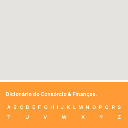
Dicionário do Consórcio & Finanças.
A
B
C
D
E
F
G
H
I
J
K
L
M
N
O
P
Q
R
S
T
U
V
W
X
Y
Z