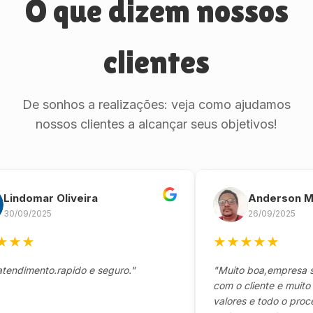
O que dizem nossos
clientes
De sonhos a realizações: veja como ajudamos
nossos clientes a alcançar seus objetivos!
omar Oliveira
Anderson Marin
9/2025
26/09/2025
★
★
★
★
★
★
mento.rapido e seguro."
"Muito boa,empresa séria
com o cliente e muito resp
valores e todo o processo 