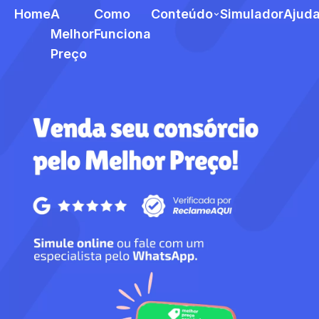
Home
A
Como
Conteúdo
Simulador
Ajud
Melhor
Funciona
Preço