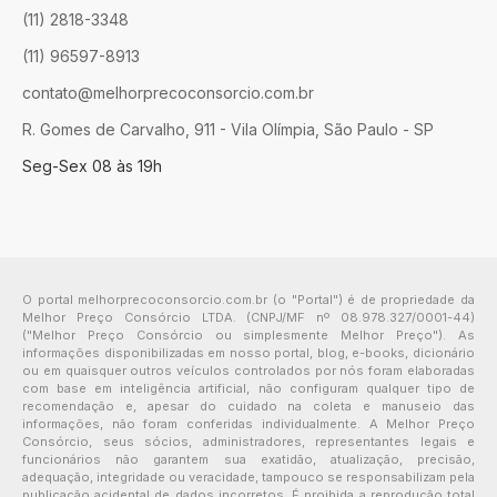
(11) 2818-3348
(11) 96597-8913
contato@melhorprecoconsorcio.com.br
R. Gomes de Carvalho, 911 - Vila Olímpia, São Paulo - SP
Seg-Sex 08 às 19h
O portal melhorprecoconsorcio.com.br (o "Portal") é de propriedade da
Melhor Preço Consórcio LTDA. (CNPJ/MF nº 08.978.327/0001-44)
("Melhor Preço Consórcio ou simplesmente Melhor Preço"). As
informações disponibilizadas em nosso portal, blog, e-books, dicionário
ou em quaisquer outros veículos controlados por nós foram elaboradas
com base em inteligência artificial, não configuram qualquer tipo de
recomendação e, apesar do cuidado na coleta e manuseio das
informações, não foram conferidas individualmente. A Melhor Preço
Consórcio, seus sócios, administradores, representantes legais e
funcionários não garantem sua exatidão, atualização, precisão,
adequação, integridade ou veracidade, tampouco se responsabilizam pela
publicação acidental de dados incorretos. É proibida a reprodução total