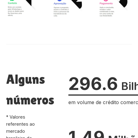
Alguns
296.6
Bil
números
em volume de crédito comerc
* Valores
referentes ao
1.49
mercado