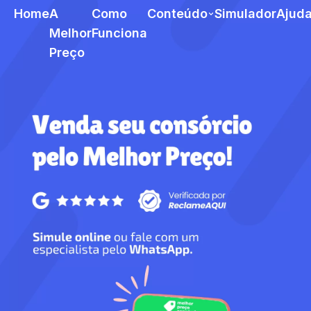
Home
A
Como
Conteúdo
Simulador
Ajud
Melhor
Funciona
Preço