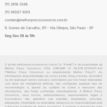
(11) 2818-3348
(11) 96597-8913
contato@melhorprecoconsorcio.com.br
R. Gomes de Carvalho, 911 - Vila Olímpia, São Paulo - SP
Seg-Sex 08 às 19h
O portal melhorprecoconsorcio.com.br (o "Portal") é de propriedade da
Melhor Preço Consórcio LTDA. (CNPJ/MF nº 08.978.327/0001-44)
("Melhor Preço Consórcio ou simplesmente Melhor Preço"). As
informações disponibilizadas em nosso portal, blog, e-books, dicionário
ou em quaisquer outros veículos controlados por nós foram elaboradas
com base em inteligência artificial, não configuram qualquer tipo de
recomendação e, apesar do cuidado na coleta e manuseio das
informações, não foram conferidas individualmente. A Melhor Preço
Consórcio, seus sócios, administradores, representantes legais e
funcionários não garantem sua exatidão, atualização, precisão,
adequação, integridade ou veracidade, tampouco se responsabilizam pela
publicação acidental de dados incorretos. É proibida a reprodução total