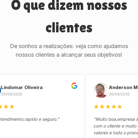
O que dizem nossos
clientes
De sonhos a realizações: veja como ajudamos
nossos clientes a alcançar seus objetivos!
omar Oliveira
Anderson Marin
9/2025
26/09/2025
★
★
★
★
★
★
mento.rapido e seguro."
"Muito boa,empresa séria 
com o cliente e muito resp
valores e todo o processo 