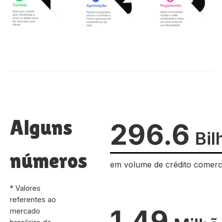
Alguns
296.6
Bil
números
em volume de crédito comerc
* Valores
referentes ao
1.49
mercado