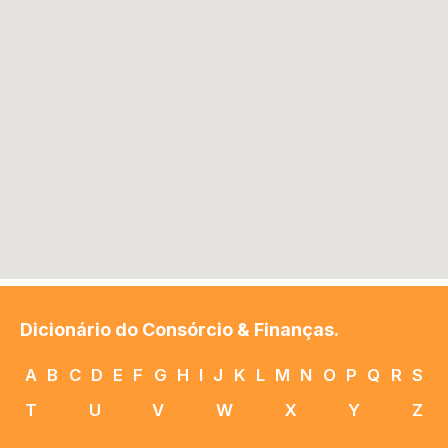
Dicionário do Consórcio & Finanças.
A
B
C
D
E
F
G
H
I
J
K
L
M
N
O
P
Q
R
S
T
U
V
W
X
Y
Z