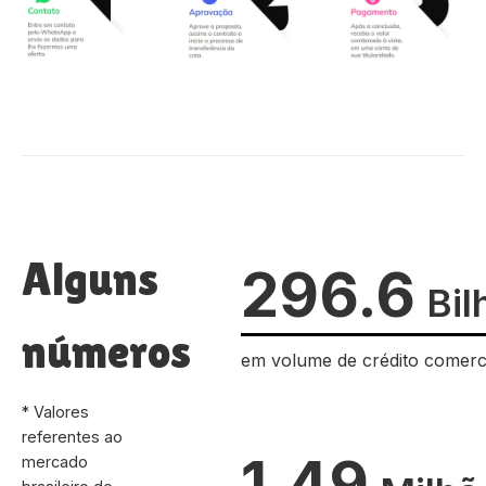
Alguns
296.6
Bil
números
em volume de crédito comerc
* Valores
referentes ao
1.49
mercado