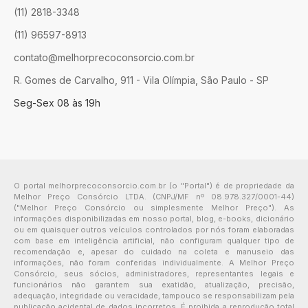
(11) 2818-3348
(11) 96597-8913
contato@melhorprecoconsorcio.com.br
R. Gomes de Carvalho, 911 - Vila Olímpia, São Paulo - SP
Seg-Sex 08 às 19h
O portal melhorprecoconsorcio.com.br (o "Portal") é de propriedade da
Melhor Preço Consórcio LTDA. (CNPJ/MF nº 08.978.327/0001-44)
("Melhor Preço Consórcio ou simplesmente Melhor Preço"). As
informações disponibilizadas em nosso portal, blog, e-books, dicionário
ou em quaisquer outros veículos controlados por nós foram elaboradas
com base em inteligência artificial, não configuram qualquer tipo de
recomendação e, apesar do cuidado na coleta e manuseio das
informações, não foram conferidas individualmente. A Melhor Preço
Consórcio, seus sócios, administradores, representantes legais e
funcionários não garantem sua exatidão, atualização, precisão,
adequação, integridade ou veracidade, tampouco se responsabilizam pela
publicação acidental de dados incorretos. É proibida a reprodução total