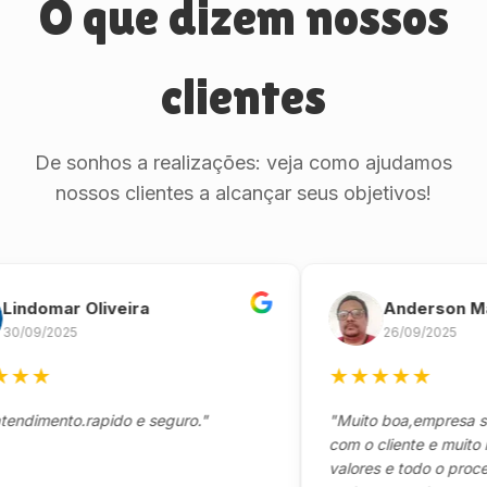
O que dizem nossos
clientes
De sonhos a realizações: veja como ajudamos
nossos clientes a alcançar seus objetivos!
omar Oliveira
Anderson Marin
/2025
26/09/2025
★
★
★
★
★
★
ento.rapido e seguro."
"Muito boa,empresa séria 
com o cliente e muito resp
valores e todo o processo 