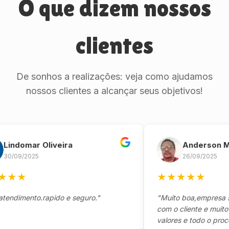
O que dizem nossos
clientes
De sonhos a realizações: veja como ajudamos
nossos clientes a alcançar seus objetivos!
domar Oliveira
Anderson Marin
9/2025
26/09/2025
★
★
★
★
★
★
mento.rapido e seguro."
"Muito boa,empresa séria
com o cliente e muito resp
valores e todo o processo 