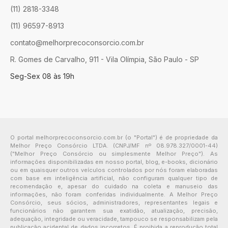
(11) 2818-3348
(11) 96597-8913
contato@melhorprecoconsorcio.com.br
R. Gomes de Carvalho, 911 - Vila Olímpia, São Paulo - SP
Seg-Sex 08 às 19h
O portal melhorprecoconsorcio.com.br (o "Portal") é de propriedade da
Melhor Preço Consórcio LTDA. (CNPJ/MF nº 08.978.327/0001-44)
("Melhor Preço Consórcio ou simplesmente Melhor Preço"). As
informações disponibilizadas em nosso portal, blog, e-books, dicionário
ou em quaisquer outros veículos controlados por nós foram elaboradas
com base em inteligência artificial, não configuram qualquer tipo de
recomendação e, apesar do cuidado na coleta e manuseio das
informações, não foram conferidas individualmente. A Melhor Preço
Consórcio, seus sócios, administradores, representantes legais e
funcionários não garantem sua exatidão, atualização, precisão,
adequação, integridade ou veracidade, tampouco se responsabilizam pela
publicação acidental de dados incorretos. É proibida a reprodução total