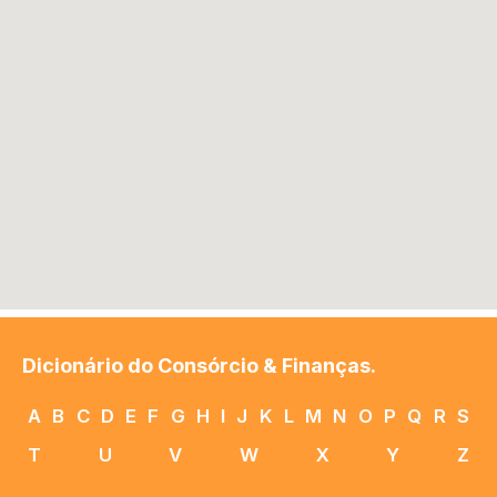
Dicionário do Consórcio & Finanças.
A
B
C
D
E
F
G
H
I
J
K
L
M
N
O
P
Q
R
S
T
U
V
W
X
Y
Z