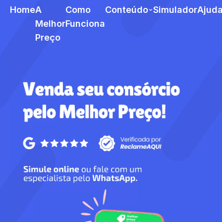
Home
A
Como
Conteúdo
Simulador
Ajud
Melhor
Funciona
Preço