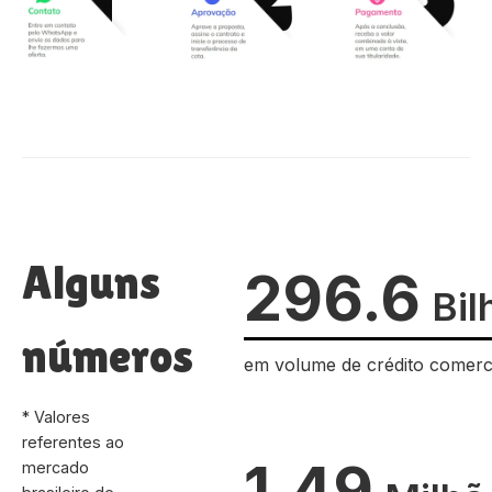
Alguns
296.6
Bil
números
em volume de crédito comerc
* Valores
referentes ao
1.49
mercado