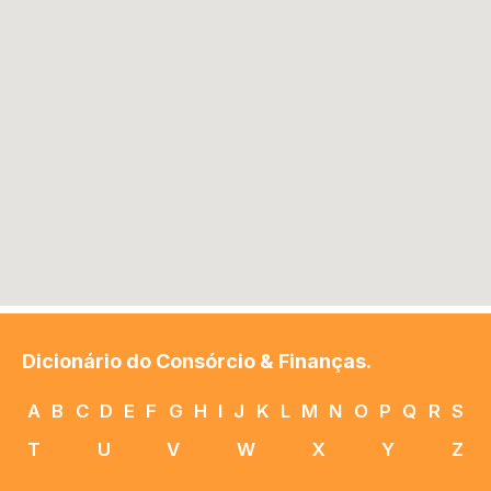
Dicionário do Consórcio & Finanças.
A
B
C
D
E
F
G
H
I
J
K
L
M
N
O
P
Q
R
S
T
U
V
W
X
Y
Z