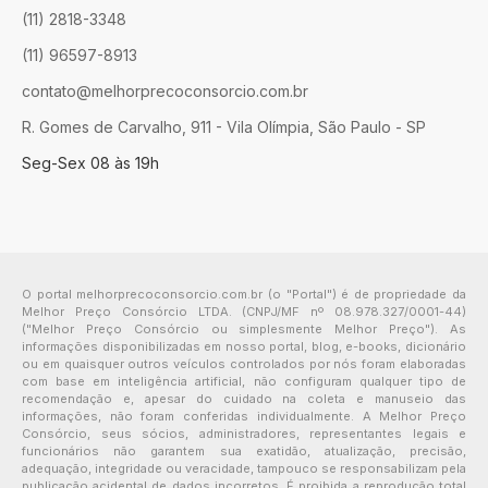
(11) 2818-3348
(11) 96597-8913
contato@melhorprecoconsorcio.com.br
R. Gomes de Carvalho, 911 - Vila Olímpia, São Paulo - SP
Seg-Sex 08 às 19h
O portal melhorprecoconsorcio.com.br (o "Portal") é de propriedade da
Melhor Preço Consórcio LTDA. (CNPJ/MF nº 08.978.327/0001-44)
("Melhor Preço Consórcio ou simplesmente Melhor Preço"). As
informações disponibilizadas em nosso portal, blog, e-books, dicionário
ou em quaisquer outros veículos controlados por nós foram elaboradas
com base em inteligência artificial, não configuram qualquer tipo de
recomendação e, apesar do cuidado na coleta e manuseio das
informações, não foram conferidas individualmente. A Melhor Preço
Consórcio, seus sócios, administradores, representantes legais e
funcionários não garantem sua exatidão, atualização, precisão,
adequação, integridade ou veracidade, tampouco se responsabilizam pela
publicação acidental de dados incorretos. É proibida a reprodução total