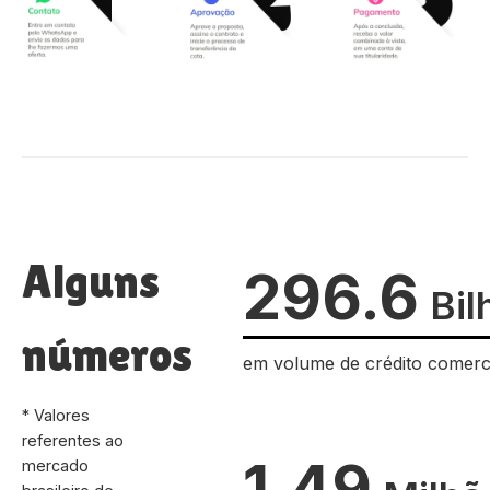
Alguns
296.6
Bil
números
em volume de crédito comerc
* Valores
referentes ao
1.49
mercado