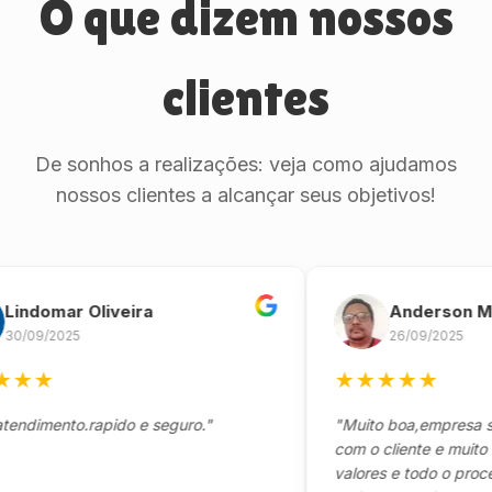
O que dizem nossos
clientes
De sonhos a realizações: veja como ajudamos
nossos clientes a alcançar seus objetivos!
domar Oliveira
Anderson Marin
09/2025
26/09/2025
★
★
★
★
★
★
imento.rapido e seguro."
"Muito boa,empresa séria
com o cliente e muito res
valores e todo o processo