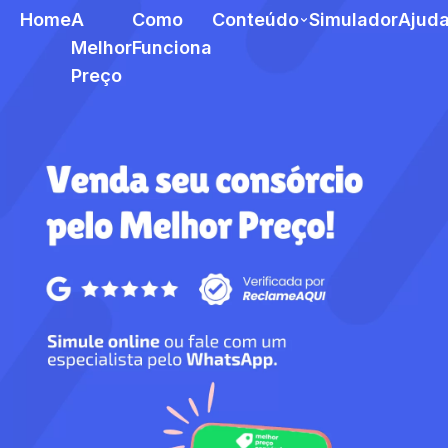
Home
A
Como
Conteúdo
Simulador
Ajud
Melhor
Funciona
Preço