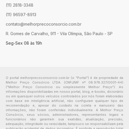
(11) 2818-3348
(11) 96597-8913
contato@melhorprecoconsorcio.com.br
R. Gomes de Carvalho, 911 - Vila Olímpia, São Paulo - SP
Seg-Sex 08 às 19h
O portal melhorprecoconsorcio.com.br (o "Portal") é de propriedade da
Melhor Preço Consórcio LTDA. (CNPJ/MF nº 08.978.327/0001-44)
("Melhor Preço Consórcio ou simplesmente Melhor Preço"). As
informações disponibilizadas em nosso portal, blog, e-books, dicionário
ou em quaisquer outros veículos controlados por nós foram elaboradas
com base em inteligência artificial, não configuram qualquer tipo de
recomendação e, apesar do cuidado na coleta e manuseio das
informações, não foram conferidas individualmente. A Melhor Preço
Consórcio, seus sócios, administradores, representantes legais e
funcionários não garantem sua exatidão, atualização, precisão,
adequação, integridade ou veracidade, tampouco se responsabilizam pela
publicação acidental de dados incorretos. É proibida a reprodução total