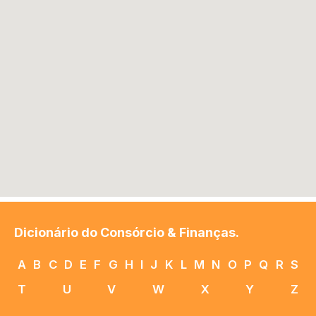
Dicionário do Consórcio & Finanças.
A
B
C
D
E
F
G
H
I
J
K
L
M
N
O
P
Q
R
S
T
U
V
W
X
Y
Z