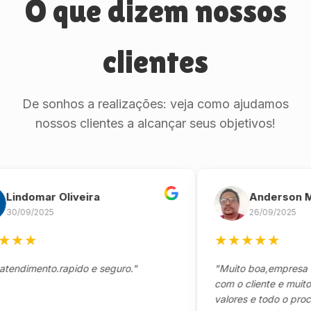
O que dizem nossos
clientes
De sonhos a realizações: veja como ajudamos
nossos clientes a alcançar seus objetivos!
domar Oliveira
Anderson Marin
9/2025
26/09/2025
★
★
★
★
★
★
mento.rapido e seguro."
"Muito boa,empresa séria
com o cliente e muito res
valores e todo o processo