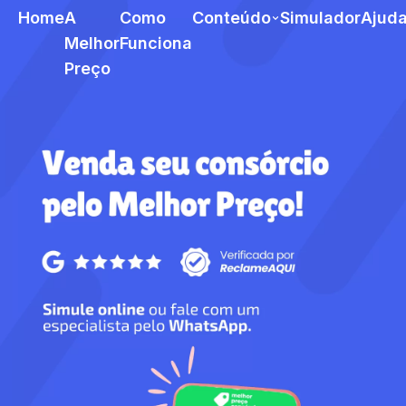
Home
A
Como
Conteúdo
Simulador
Ajud
Melhor
Funciona
Preço