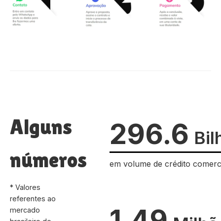
Alguns
296.6
Bil
números
em volume de crédito comerc
* Valores
referentes ao
1.49
mercado