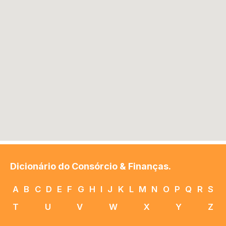
Dicionário do Consórcio & Finanças.
A
B
C
D
E
F
G
H
I
J
K
L
M
N
O
P
Q
R
S
T
U
V
W
X
Y
Z