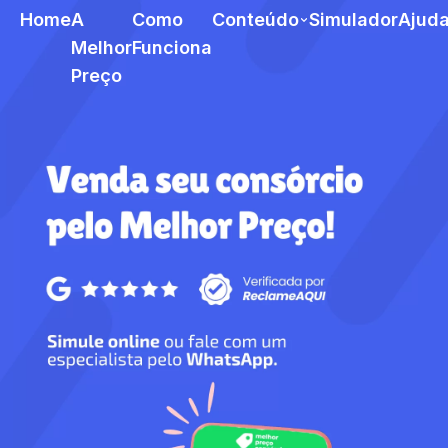
Home
A
Como
Conteúdo
Simulador
Ajud
Melhor
Funciona
Preço