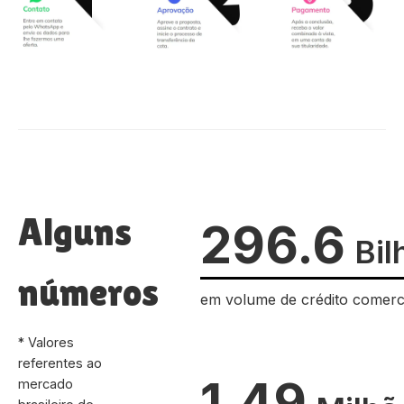
Alguns
296.6
Bil
números
em volume de crédito comerc
* Valores
referentes ao
1.49
mercado