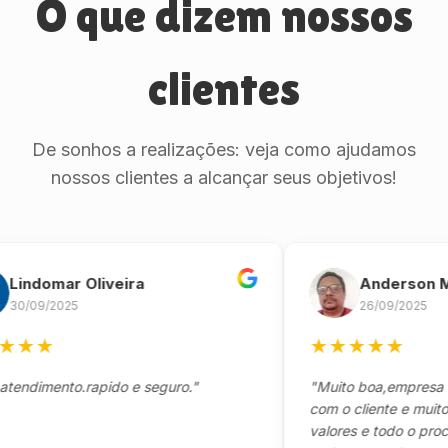
O que dizem nossos
clientes
De sonhos a realizações: veja como ajudamos
nossos clientes a alcançar seus objetivos!
domar Oliveira
Anderson Marin
9/2025
26/09/2025
★
★
★
★
★
★
mento.rapido e seguro."
"Muito boa,empresa séria
com o cliente e muito res
valores e todo o processo