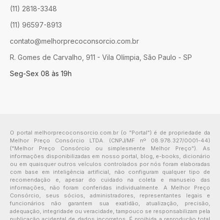
(11) 2818-3348
(11) 96597-8913
contato@melhorprecoconsorcio.com.br
R. Gomes de Carvalho, 911 - Vila Olímpia, São Paulo - SP
Seg-Sex 08 às 19h
O portal melhorprecoconsorcio.com.br (o "Portal") é de propriedade da
Melhor Preço Consórcio LTDA. (CNPJ/MF nº 08.978.327/0001-44)
("Melhor Preço Consórcio ou simplesmente Melhor Preço"). As
informações disponibilizadas em nosso portal, blog, e-books, dicionário
ou em quaisquer outros veículos controlados por nós foram elaboradas
com base em inteligência artificial, não configuram qualquer tipo de
recomendação e, apesar do cuidado na coleta e manuseio das
informações, não foram conferidas individualmente. A Melhor Preço
Consórcio, seus sócios, administradores, representantes legais e
funcionários não garantem sua exatidão, atualização, precisão,
adequação, integridade ou veracidade, tampouco se responsabilizam pela
publicação acidental de dados incorretos. É proibida a reprodução total