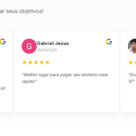
r seus objetivos!
Gabriel Jesus
L
25/09/2025
22
★
★
★
★
★
★
★
★
"Melhor lugar para pegar seu dinheiro mais
"Excelent
rápido"
10"