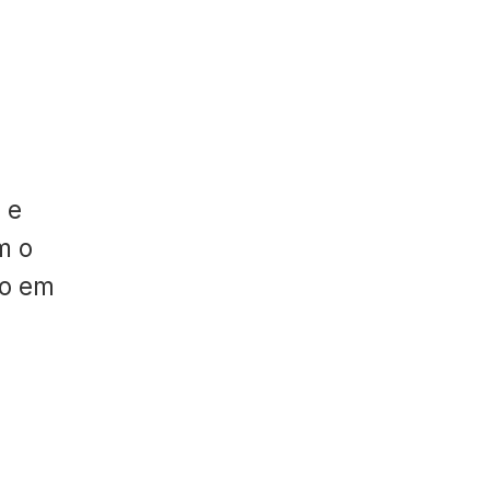
 e
m o
do em