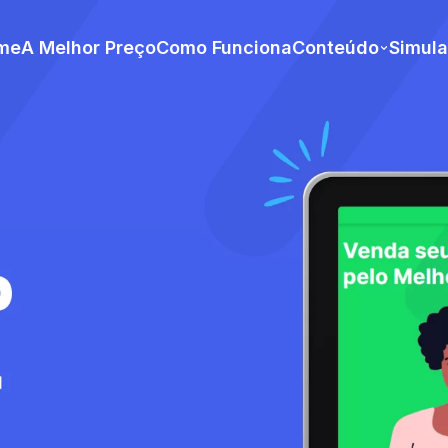
me
A Melhor Preço
Como Funciona
Conteúdo
Simul