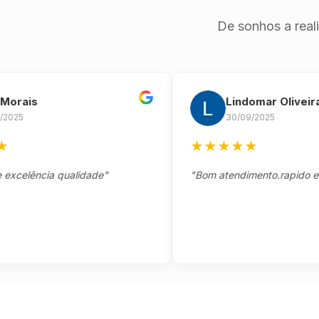
De sonhos a real
is
Lindomar Oliveira
30/09/2025
★
★
★
★
★
lência qualidade"
"Bom atendimento.rapido e segu