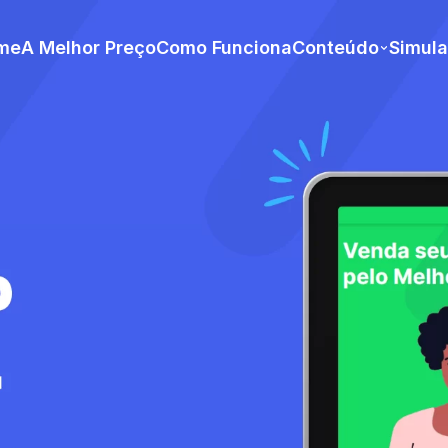
me
A Melhor Preço
Como Funciona
Conteúdo
Simul