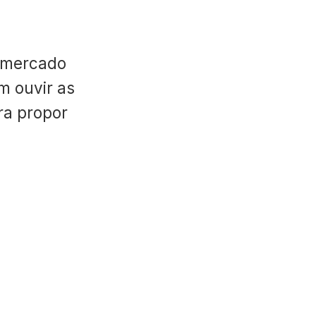
 mercado
m ouvir as
ara propor