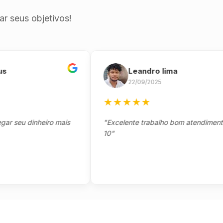
r seus objetivos!
Leandro lima
22/09/2025
★
★
★
★
★
eu dinheiro mais
"Excelente trabalho bom atendimento not
10"