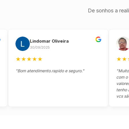
De sonhos a real
Lindomar Oliveira
And
30/09/2025
26/0
★
★
★
★
★
★
★
★
★
"Bom atendimento.rapido e seguro."
"Muito boa,
com o clien
valores e t
tenho a agr
vcs são sens