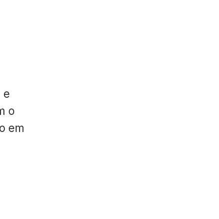
 e
m o
do em