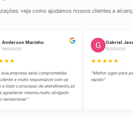
izações: veja como ajudamos nossos clientes a alcança
erson Marinho
Gabriel Jesus
9/2025
25/09/2025
★
★
★
★
★
★
empresa séria comprometida
"Melhor lugar para pegar s
te e muito responsável com os
rápido"
odo o processo de atendimento,só
adecer mesmo,muito obrigado
acional."