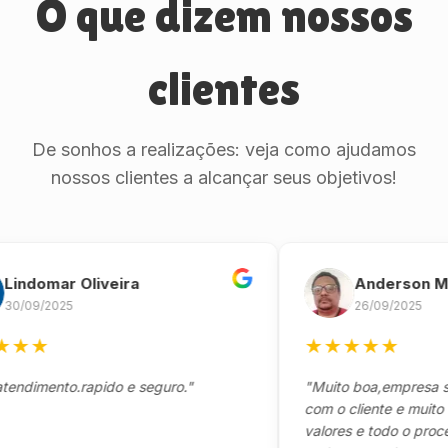
O que dizem nossos
clientes
De sonhos a realizações: veja como ajudamos
nossos clientes a alcançar seus objetivos!
omar Oliveira
Anderson Marin
9/2025
26/09/2025
★
★
★
★
★
★
mento.rapido e seguro."
"Muito boa,empresa séria 
com o cliente e muito resp
valores e todo o processo 