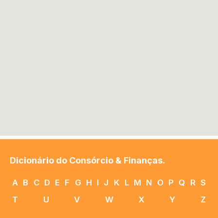
Dicionário do Consórcio & Finanças.
A
B
C
D
E
F
G
H
I
J
K
L
M
N
O
P
Q
R
S
T
U
V
W
X
Y
Z