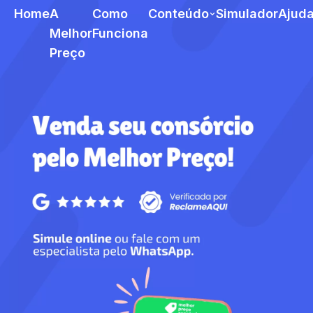
Home
A
Como
Conteúdo
Simulador
Ajud
Melhor
Funciona
Preço