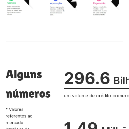
Alguns
296.6
Bil
números
em volume de crédito comerc
* Valores
referentes ao
1.49
mercado