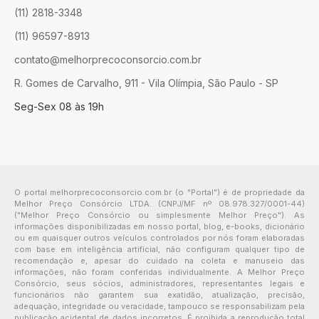
(11) 2818-3348
(11) 96597-8913
contato@melhorprecoconsorcio.com.br
R. Gomes de Carvalho, 911 - Vila Olímpia, São Paulo - SP
Seg-Sex 08 às 19h
O portal melhorprecoconsorcio.com.br (o "Portal") é de propriedade da
Melhor Preço Consórcio LTDA. (CNPJ/MF nº 08.978.327/0001-44)
("Melhor Preço Consórcio ou simplesmente Melhor Preço"). As
informações disponibilizadas em nosso portal, blog, e-books, dicionário
ou em quaisquer outros veículos controlados por nós foram elaboradas
com base em inteligência artificial, não configuram qualquer tipo de
recomendação e, apesar do cuidado na coleta e manuseio das
informações, não foram conferidas individualmente. A Melhor Preço
Consórcio, seus sócios, administradores, representantes legais e
funcionários não garantem sua exatidão, atualização, precisão,
adequação, integridade ou veracidade, tampouco se responsabilizam pela
publicação acidental de dados incorretos. É proibida a reprodução total