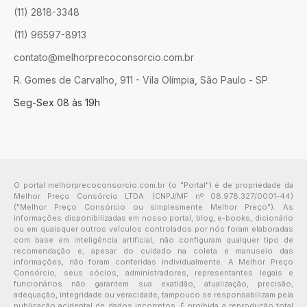
(11) 2818-3348
(11) 96597-8913
contato@melhorprecoconsorcio.com.br
R. Gomes de Carvalho, 911 - Vila Olímpia, São Paulo - SP
Seg-Sex 08 às 19h
O portal melhorprecoconsorcio.com.br (o "Portal") é de propriedade da
Melhor Preço Consórcio LTDA. (CNPJ/MF nº 08.978.327/0001-44)
("Melhor Preço Consórcio ou simplesmente Melhor Preço"). As
informações disponibilizadas em nosso portal, blog, e-books, dicionário
ou em quaisquer outros veículos controlados por nós foram elaboradas
com base em inteligência artificial, não configuram qualquer tipo de
recomendação e, apesar do cuidado na coleta e manuseio das
informações, não foram conferidas individualmente. A Melhor Preço
Consórcio, seus sócios, administradores, representantes legais e
funcionários não garantem sua exatidão, atualização, precisão,
adequação, integridade ou veracidade, tampouco se responsabilizam pela
publicação acidental de dados incorretos. É proibida a reprodução total