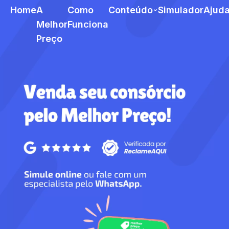
Home
A
Como
Conteúdo
Simulador
Ajud
Melhor
Funciona
Preço