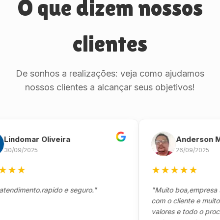
O que dizem nossos
clientes
De sonhos a realizações: veja como ajudamos
nossos clientes a alcançar seus objetivos!
domar Oliveira
Anderson Marin
9/2025
26/09/2025
★
★
★
★
★
★
mento.rapido e seguro."
"Muito boa,empresa séria
com o cliente e muito res
valores e todo o processo