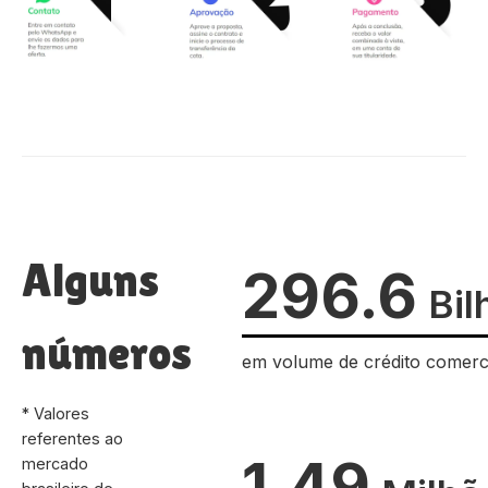
Alguns
296.6
Bil
números
em volume de crédito comerc
* Valores
referentes ao
1.49
mercado