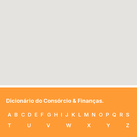
Dicionário do Consórcio & Finanças.
A
B
C
D
E
F
G
H
I
J
K
L
M
N
O
P
Q
R
S
T
U
V
W
X
Y
Z