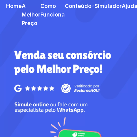
Home
A
Como
Conteúdo
Simulador
Ajud
Melhor
Funciona
Preço