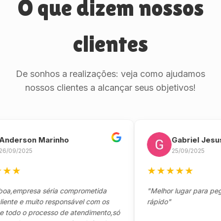
O que dizem nossos
clientes
De sonhos a realizações: veja como ajudamos
nossos clientes a alcançar seus objetivos!
rson Marinho
Gabriel Jesus
/2025
25/09/2025
★
★
★
★
★
★
mpresa séria comprometida
"Melhor lugar para pegar se
 e muito responsável com os
rápido"
o o processo de atendimento,só