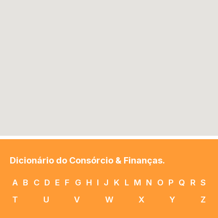
Dicionário do Consórcio & Finanças.
A
B
C
D
E
F
G
H
I
J
K
L
M
N
O
P
Q
R
S
T
U
V
W
X
Y
Z