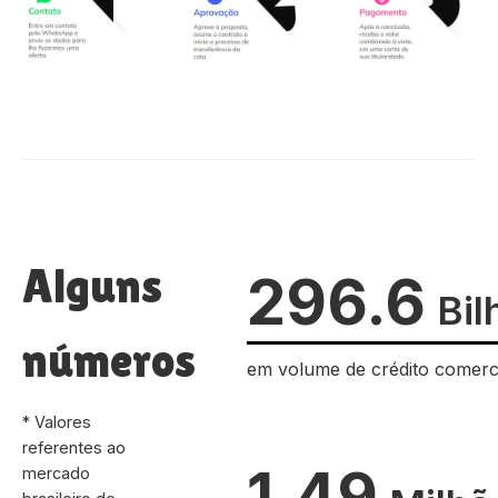
Alguns
296.6
Bil
números
em volume de crédito comerc
* Valores
referentes ao
1.49
mercado