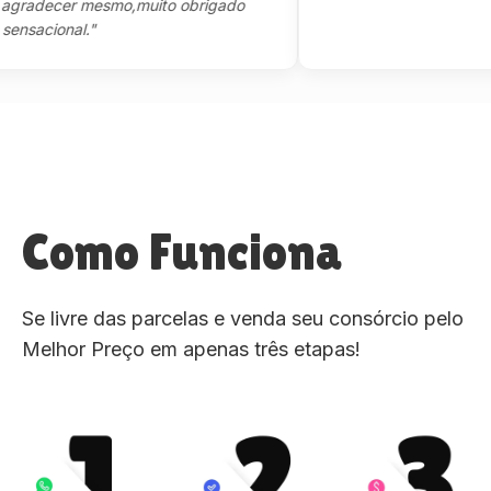
decer mesmo,muito obrigado
cional."
Como Funciona
Se livre das parcelas e venda seu consórcio pelo
Melhor Preço em apenas três etapas!