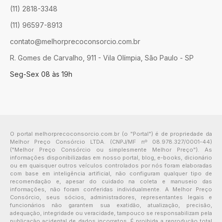
(11) 2818-3348
(11) 96597-8913
contato@melhorprecoconsorcio.com.br
R. Gomes de Carvalho, 911 - Vila Olímpia, São Paulo - SP
Seg-Sex 08 às 19h
O portal melhorprecoconsorcio.com.br (o "Portal") é de propriedade da
Melhor Preço Consórcio LTDA. (CNPJ/MF nº 08.978.327/0001-44)
("Melhor Preço Consórcio ou simplesmente Melhor Preço"). As
informações disponibilizadas em nosso portal, blog, e-books, dicionário
ou em quaisquer outros veículos controlados por nós foram elaboradas
com base em inteligência artificial, não configuram qualquer tipo de
recomendação e, apesar do cuidado na coleta e manuseio das
informações, não foram conferidas individualmente. A Melhor Preço
Consórcio, seus sócios, administradores, representantes legais e
funcionários não garantem sua exatidão, atualização, precisão,
adequação, integridade ou veracidade, tampouco se responsabilizam pela
publicação acidental de dados incorretos. É proibida a reprodução total