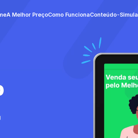
me
A Melhor Preço
Como Funciona
Conteúdo
Simul