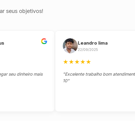
r seus objetivos!
Leandro lima
22/09/2025
★
★
★
★
★
eu dinheiro mais
"Excelente trabalho bom atendimento not
10"