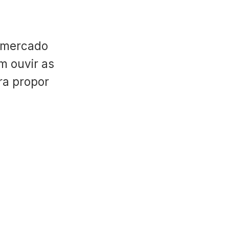
 mercado
m ouvir as
ara propor