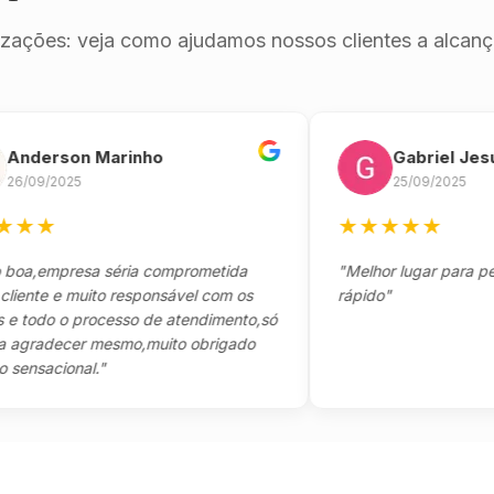
izações: veja como ajudamos nossos clientes a alcança
erson Marinho
Gabriel Jesus
9/2025
25/09/2025
★
★
★
★
★
★
empresa séria comprometida
"Melhor lugar para pegar s
te e muito responsável com os
rápido"
odo o processo de atendimento,só
adecer mesmo,muito obrigado
acional."