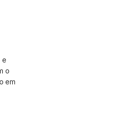
 e
m o
do em