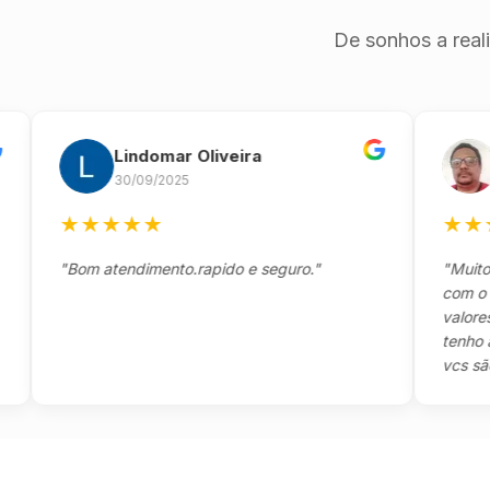
De sonhos a real
Lindomar Oliveira
And
30/09/2025
26/0
★
★
★
★
★
★
★
★
★
"Bom atendimento.rapido e seguro."
"Muito boa,
com o clien
valores e t
tenho a agr
vcs são sens