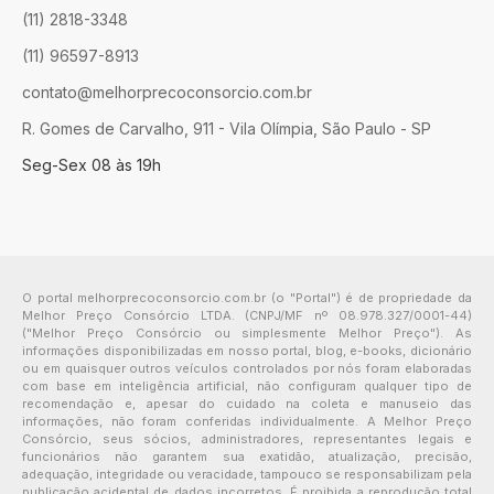
(11) 2818-3348
(11) 96597-8913
contato@melhorprecoconsorcio.com.br
R. Gomes de Carvalho, 911 - Vila Olímpia, São Paulo - SP
Seg-Sex 08 às 19h
O portal melhorprecoconsorcio.com.br (o "Portal") é de propriedade da
Melhor Preço Consórcio LTDA. (CNPJ/MF nº 08.978.327/0001-44)
("Melhor Preço Consórcio ou simplesmente Melhor Preço"). As
informações disponibilizadas em nosso portal, blog, e-books, dicionário
ou em quaisquer outros veículos controlados por nós foram elaboradas
com base em inteligência artificial, não configuram qualquer tipo de
recomendação e, apesar do cuidado na coleta e manuseio das
informações, não foram conferidas individualmente. A Melhor Preço
Consórcio, seus sócios, administradores, representantes legais e
funcionários não garantem sua exatidão, atualização, precisão,
adequação, integridade ou veracidade, tampouco se responsabilizam pela
publicação acidental de dados incorretos. É proibida a reprodução total