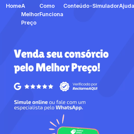
Home
A
Como
Conteúdo
Simulador
Ajud
Melhor
Funciona
Preço