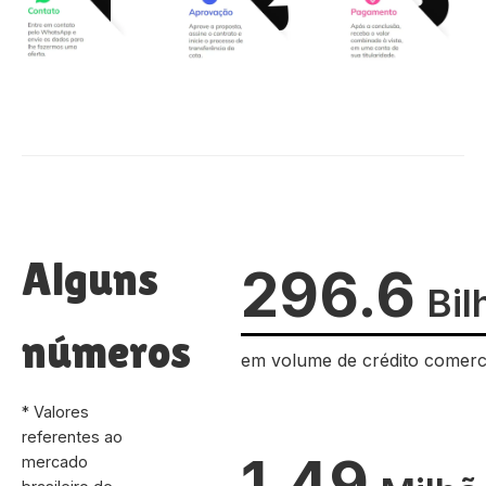
Alguns
296.6
Bil
números
em volume de crédito comerc
* Valores
referentes ao
1.49
mercado