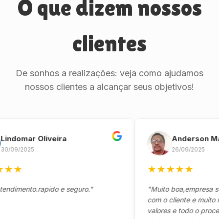
O que dizem nossos
clientes
De sonhos a realizações: veja como ajudamos
nossos clientes a alcançar seus objetivos!
omar Oliveira
Anderson Marinh
/2025
26/09/2025
★
★
★
★
★
★
ento.rapido e seguro."
"Muito boa,empresa séria 
com o cliente e muito respo
valores e todo o processo 