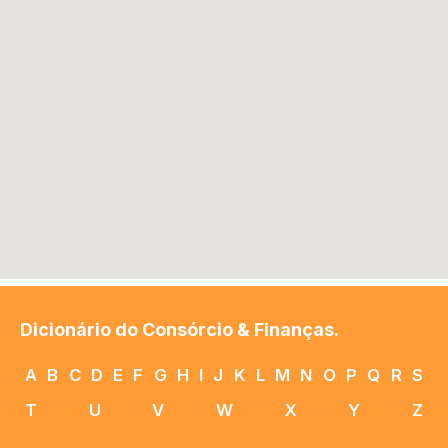
Dicionário do Consórcio & Finanças.
A
B
C
D
E
F
G
H
I
J
K
L
M
N
O
P
Q
R
S
T
U
V
W
X
Y
Z