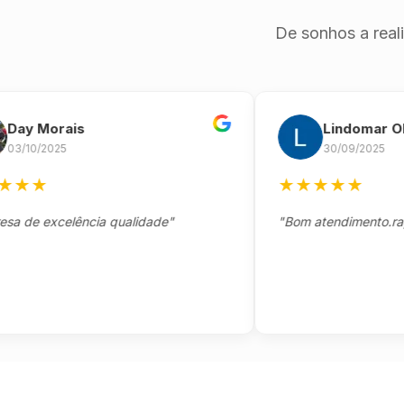
De sonhos a real
 Morais
Lindomar Olivei
0/2025
30/09/2025
★
★
★
★
★
★
 excelência qualidade"
"Bom atendimento.rapido e