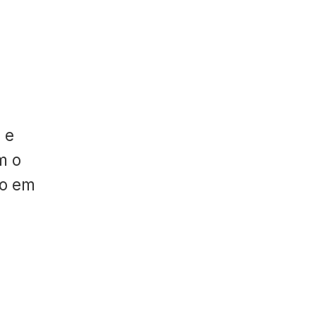
 e
m o
do em