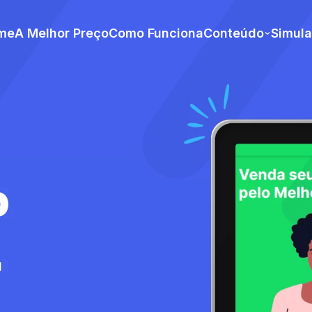
me
A Melhor Preço
Como Funciona
Conteúdo
Simul