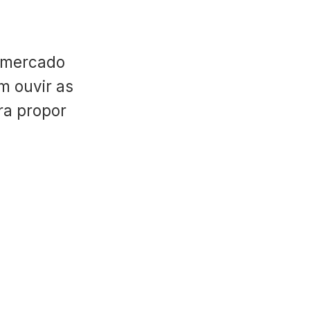
 mercado
m ouvir as
ara propor