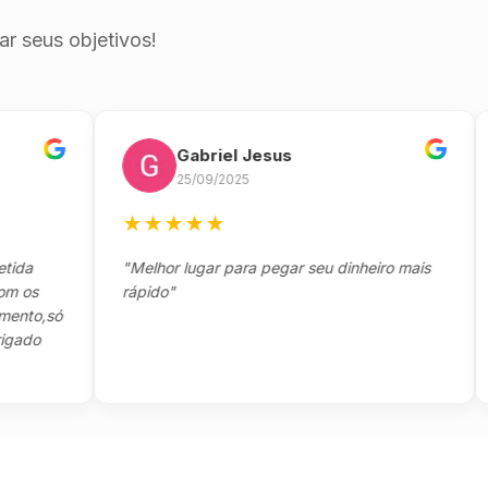
r seus objetivos!
Gabriel Jesus
25/09/2025
★
★
★
★
★
★
"Melhor lugar para pegar seu dinheiro mais
"Ex
rápido"
10"
,só
o