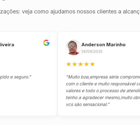
izações: veja como ajudamos nossos clientes a alcança
ra
Anderson Marinho
26/09/2025
★
★
★
★
★
 seguro."
"Muito boa,empresa séria comprometida
com o cliente e muito responsável com os
valores e todo o processo de atendimento
tenho a agradecer mesmo,muito obrigad
vcs são sensacional."