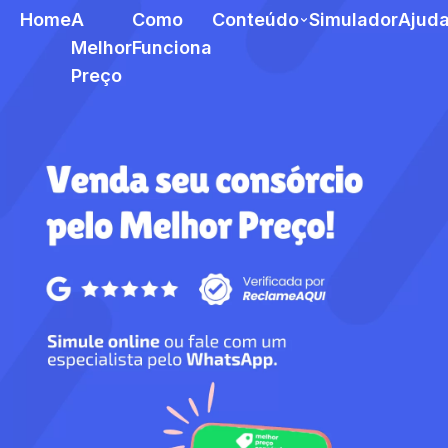
Home
A
Como
Conteúdo
Simulador
Ajud
Melhor
Funciona
Preço