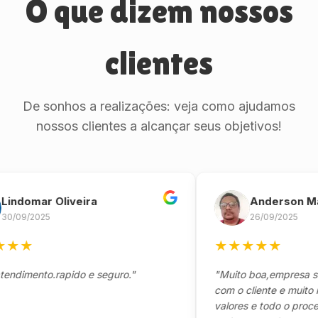
O que dizem nossos
clientes
De sonhos a realizações: veja como ajudamos
nossos clientes a alcançar seus objetivos!
omar Oliveira
Anderson Marinh
/2025
26/09/2025
★
★
★
★
★
★
ento.rapido e seguro."
"Muito boa,empresa séria 
com o cliente e muito resp
valores e todo o processo 