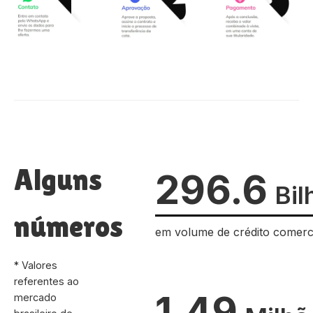
Alguns
296.6
Bil
números
em volume de crédito comerc
* Valores
referentes ao
1.49
mercado