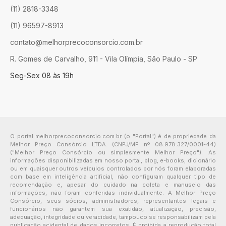
(11) 2818-3348
(11) 96597-8913
contato@melhorprecoconsorcio.com.br
R. Gomes de Carvalho, 911 - Vila Olímpia, São Paulo - SP
Seg-Sex 08 às 19h
O portal melhorprecoconsorcio.com.br (o "Portal") é de propriedade da
Melhor Preço Consórcio LTDA. (CNPJ/MF nº 08.978.327/0001-44)
("Melhor Preço Consórcio ou simplesmente Melhor Preço"). As
informações disponibilizadas em nosso portal, blog, e-books, dicionário
ou em quaisquer outros veículos controlados por nós foram elaboradas
com base em inteligência artificial, não configuram qualquer tipo de
recomendação e, apesar do cuidado na coleta e manuseio das
informações, não foram conferidas individualmente. A Melhor Preço
Consórcio, seus sócios, administradores, representantes legais e
funcionários não garantem sua exatidão, atualização, precisão,
adequação, integridade ou veracidade, tampouco se responsabilizam pela
publicação acidental de dados incorretos. É proibida a reprodução total