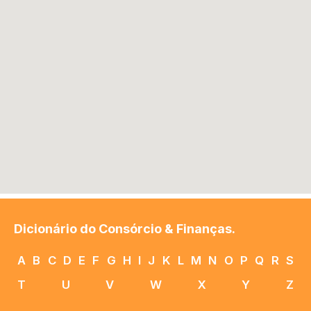
Dicionário do Consórcio & Finanças.
A
B
C
D
E
F
G
H
I
J
K
L
M
N
O
P
Q
R
S
T
U
V
W
X
Y
Z