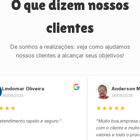
O que dizem nossos
clientes
De sonhos a realizações: veja como ajudamos
nossos clientes a alcançar seus objetivos!
domar Oliveira
Anderson Marin
9/2025
26/09/2025
★
★
★
★
★
★
mento.rapido e seguro."
"Muito boa,empresa séria
com o cliente e muito resp
valores e todo o processo 