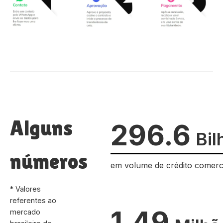
Alguns
296.6
Bil
números
em volume de crédito comerc
* Valores
referentes ao
1.49
mercado