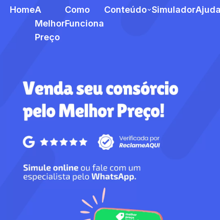
Home
A
Como
Conteúdo
Simulador
Ajud
Melhor
Funciona
Preço