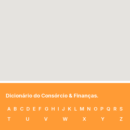
Dicionário do Consórcio & Finanças.
A
B
C
D
E
F
G
H
I
J
K
L
M
N
O
P
Q
R
S
T
U
V
W
X
Y
Z