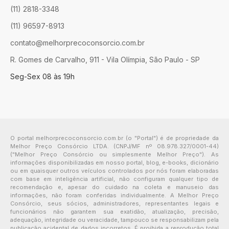
(11) 2818-3348
(11) 96597-8913
contato@melhorprecoconsorcio.com.br
R. Gomes de Carvalho, 911 - Vila Olímpia, São Paulo - SP
Seg-Sex 08 às 19h
O portal melhorprecoconsorcio.com.br (o "Portal") é de propriedade da
Melhor Preço Consórcio LTDA. (CNPJ/MF nº 08.978.327/0001-44)
("Melhor Preço Consórcio ou simplesmente Melhor Preço"). As
informações disponibilizadas em nosso portal, blog, e-books, dicionário
ou em quaisquer outros veículos controlados por nós foram elaboradas
com base em inteligência artificial, não configuram qualquer tipo de
recomendação e, apesar do cuidado na coleta e manuseio das
informações, não foram conferidas individualmente. A Melhor Preço
Consórcio, seus sócios, administradores, representantes legais e
funcionários não garantem sua exatidão, atualização, precisão,
adequação, integridade ou veracidade, tampouco se responsabilizam pela
publicação acidental de dados incorretos. É proibida a reprodução total