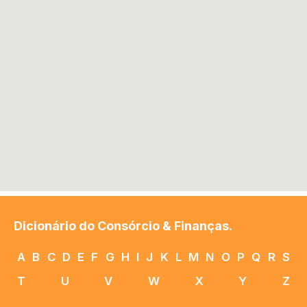
Dicionário do Consórcio & Finanças.
A
B
C
D
E
F
G
H
I
J
K
L
M
N
O
P
Q
R
S
T
U
V
W
X
Y
Z