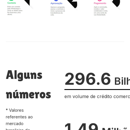
Alguns
296.6
Bil
números
em volume de crédito comerc
* Valores
referentes ao
1.49
mercado