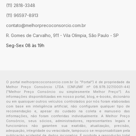
(11) 2818-3348
(11) 96597-8913
contato@melhorprecoconsorcio.com.br
R. Gomes de Carvalho, 911 - Vila Olímpia, São Paulo - SP
Seg-Sex 08 às 19h
O portal melhorprecoconsorcio.com.br (o "Portal") é de propriedade da
Melhor Preço Consórcio LTDA. (CNPJ/MF nº 08.978.327/0001-44)
("Melhor Preço Consórcio ou simplesmente Melhor Preço"). As
informações disponibilizadas em nosso portal, blog, e-books, dicionário
ou em quaisquer outros veículos controlados por nós foram elaboradas
com base em inteligência artificial, não configuram qualquer tipo de
recomendação e, apesar do cuidado na coleta e manuseio das
informações, não foram conferidas individualmente. A Melhor Preço
Consórcio, seus sócios, administradores, representantes legais e
funcionários não garantem sua exatidão, atualização, precisão,
adequação, integridade ou veracidade, tampouco se responsabilizam pela
publicação acidental de dados incorretos. É proibida a reprodução total