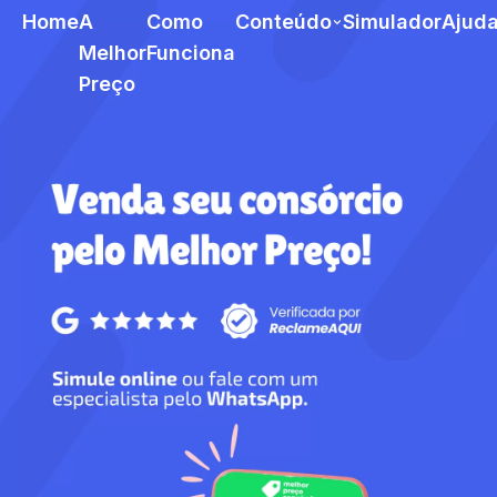
Home
A
Como
Conteúdo
Simulador
Ajud
Melhor
Funciona
Preço