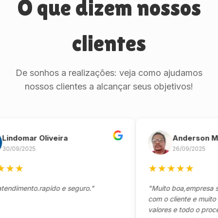
O que dizem nossos
clientes
De sonhos a realizações: veja como ajudamos
nossos clientes a alcançar seus objetivos!
omar Oliveira
Anderson Marin
9/2025
26/09/2025
★
★
★
★
★
★
mento.rapido e seguro."
"Muito boa,empresa séria 
com o cliente e muito resp
valores e todo o processo 