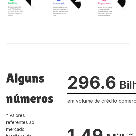
Alguns
296.6
Bil
números
em volume de crédito comerc
* Valores
referentes ao
1.49
mercado