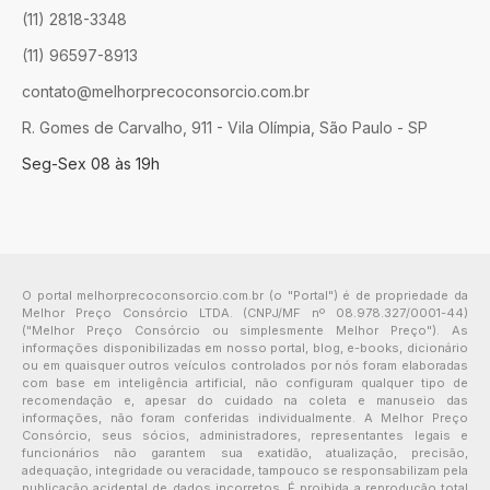
(11) 2818-3348
(11) 96597-8913
contato@melhorprecoconsorcio.com.br
R. Gomes de Carvalho, 911 - Vila Olímpia, São Paulo - SP
Seg-Sex 08 às 19h
O portal melhorprecoconsorcio.com.br (o "Portal") é de propriedade da
Melhor Preço Consórcio LTDA. (CNPJ/MF nº 08.978.327/0001-44)
("Melhor Preço Consórcio ou simplesmente Melhor Preço"). As
informações disponibilizadas em nosso portal, blog, e-books, dicionário
ou em quaisquer outros veículos controlados por nós foram elaboradas
com base em inteligência artificial, não configuram qualquer tipo de
recomendação e, apesar do cuidado na coleta e manuseio das
informações, não foram conferidas individualmente. A Melhor Preço
Consórcio, seus sócios, administradores, representantes legais e
funcionários não garantem sua exatidão, atualização, precisão,
adequação, integridade ou veracidade, tampouco se responsabilizam pela
publicação acidental de dados incorretos. É proibida a reprodução total