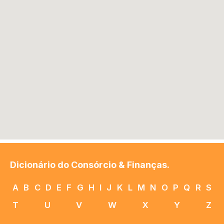
Dicionário do Consórcio & Finanças.
A
B
C
D
E
F
G
H
I
J
K
L
M
N
O
P
Q
R
S
T
U
V
W
X
Y
Z