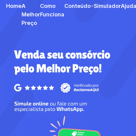
Home
A
Como
Conteúdo
Simulador
Ajud
Melhor
Funciona
Preço