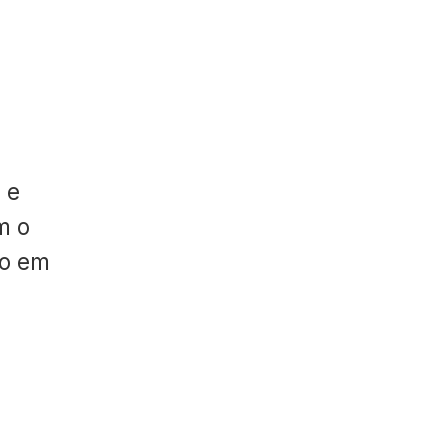
 e
m o
do em