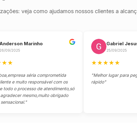
izações: veja como ajudamos nossos clientes a alcança
rson Marinho
Gabriel Jesus
/2025
25/09/2025
★
★
★
★
★
★
mpresa séria comprometida
"Melhor lugar para pegar se
 e muito responsável com os
rápido"
do o processo de atendimento,só
decer mesmo,muito obrigado
cional."