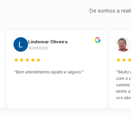
De sonhos a real
Lindomar Oliveira
Ande
30/09/2025
26/09
★
★
★
★
★
★
★
★
★
"Bom atendimento.rapido e seguro."
"Muito boa,e
com o cliente
valores e to
tenho a agra
vcs são sensa