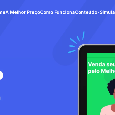
me
A Melhor Preço
Como Funciona
Conteúdo
Simul