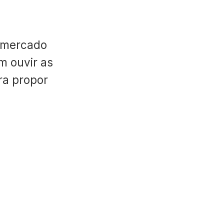
 mercado
m ouvir as
ara propor