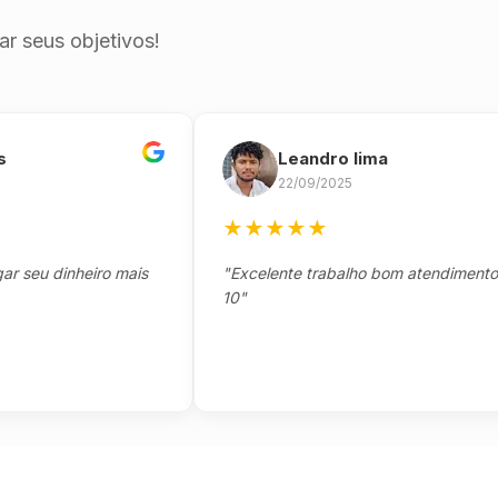
r seus objetivos!
Leandro lima
22/09/2025
★
★
★
★
★
u dinheiro mais
"Excelente trabalho bom atendimento nota
10"