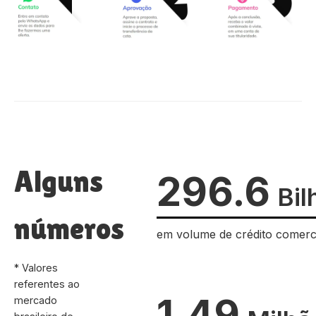
Alguns
296.6
Bil
números
em volume de crédito comerc
* Valores
referentes ao
1.49
mercado