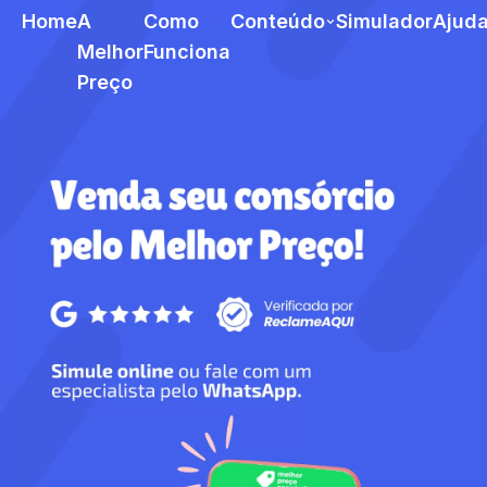
Home
A
Como
Conteúdo
Simulador
Ajud
Melhor
Funciona
Preço