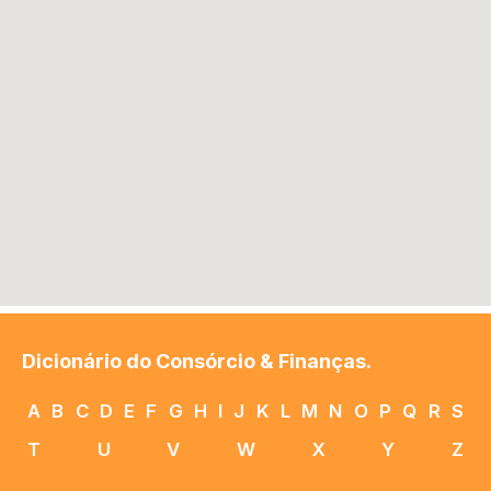
Dicionário do Consórcio & Finanças.
A
B
C
D
E
F
G
H
I
J
K
L
M
N
O
P
Q
R
S
T
U
V
W
X
Y
Z