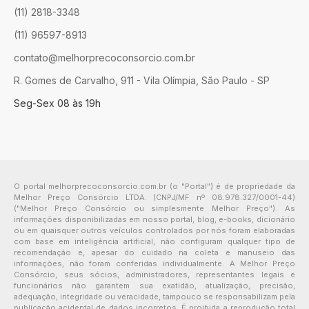
(11) 2818-3348
(11) 96597-8913
contato@melhorprecoconsorcio.com.br
R. Gomes de Carvalho, 911 - Vila Olímpia, São Paulo - SP
Seg-Sex 08 às 19h
O portal melhorprecoconsorcio.com.br (o "Portal") é de propriedade da
Melhor Preço Consórcio LTDA. (CNPJ/MF nº 08.978.327/0001-44)
("Melhor Preço Consórcio ou simplesmente Melhor Preço"). As
informações disponibilizadas em nosso portal, blog, e-books, dicionário
ou em quaisquer outros veículos controlados por nós foram elaboradas
com base em inteligência artificial, não configuram qualquer tipo de
recomendação e, apesar do cuidado na coleta e manuseio das
informações, não foram conferidas individualmente. A Melhor Preço
Consórcio, seus sócios, administradores, representantes legais e
funcionários não garantem sua exatidão, atualização, precisão,
adequação, integridade ou veracidade, tampouco se responsabilizam pela
publicação acidental de dados incorretos. É proibida a reprodução total