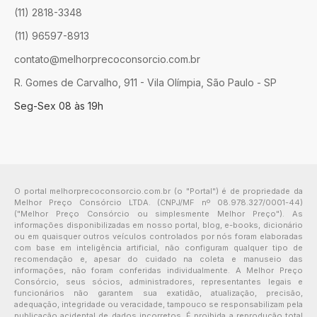
(11) 2818-3348
(11) 96597-8913
contato@melhorprecoconsorcio.com.br
R. Gomes de Carvalho, 911 - Vila Olímpia, São Paulo - SP
Seg-Sex 08 às 19h
O portal melhorprecoconsorcio.com.br (o "Portal") é de propriedade da
Melhor Preço Consórcio LTDA. (CNPJ/MF nº 08.978.327/0001-44)
("Melhor Preço Consórcio ou simplesmente Melhor Preço"). As
informações disponibilizadas em nosso portal, blog, e-books, dicionário
ou em quaisquer outros veículos controlados por nós foram elaboradas
com base em inteligência artificial, não configuram qualquer tipo de
recomendação e, apesar do cuidado na coleta e manuseio das
informações, não foram conferidas individualmente. A Melhor Preço
Consórcio, seus sócios, administradores, representantes legais e
funcionários não garantem sua exatidão, atualização, precisão,
adequação, integridade ou veracidade, tampouco se responsabilizam pela
publicação acidental de dados incorretos. É proibida a reprodução total