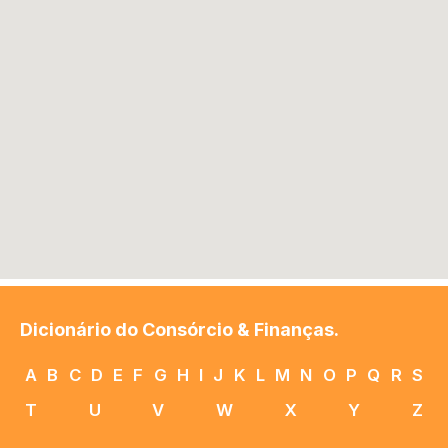
Dicionário do Consórcio & Finanças.
A
B
C
D
E
F
G
H
I
J
K
L
M
N
O
P
Q
R
S
T
U
V
W
X
Y
Z