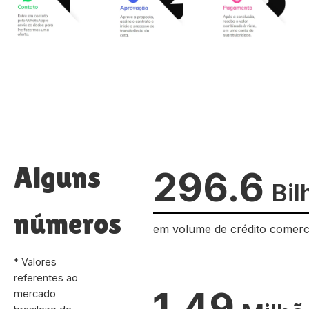
Alguns
296.6
Bil
números
em volume de crédito comerc
* Valores
referentes ao
1.49
mercado