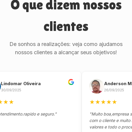
O que dizem nossos
clientes
De sonhos a realizações: veja como ajudamos
nossos clientes a alcançar seus objetivos!
omar Oliveira
Anderson Marin
/2025
26/09/2025
★
★
★
★
★
★
ento.rapido e seguro."
"Muito boa,empresa séria 
com o cliente e muito resp
valores e todo o processo 