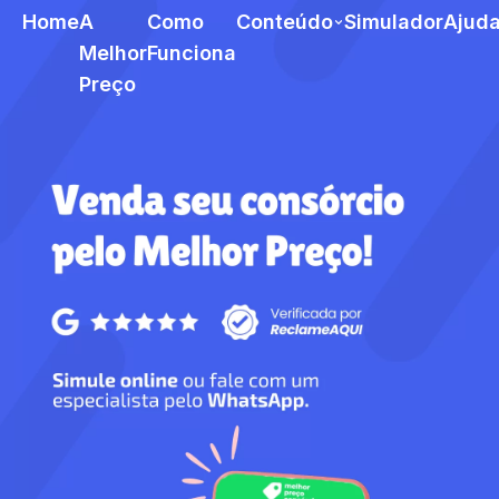
Home
A
Como
Conteúdo
Simulador
Ajud
Melhor
Funciona
Preço