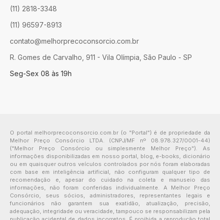
(11) 2818-3348
(11) 96597-8913
contato@melhorprecoconsorcio.com.br
R. Gomes de Carvalho, 911 - Vila Olímpia, São Paulo - SP
Seg-Sex 08 às 19h
O portal melhorprecoconsorcio.com.br (o "Portal") é de propriedade da
Melhor Preço Consórcio LTDA. (CNPJ/MF nº 08.978.327/0001-44)
("Melhor Preço Consórcio ou simplesmente Melhor Preço"). As
informações disponibilizadas em nosso portal, blog, e-books, dicionário
ou em quaisquer outros veículos controlados por nós foram elaboradas
com base em inteligência artificial, não configuram qualquer tipo de
recomendação e, apesar do cuidado na coleta e manuseio das
informações, não foram conferidas individualmente. A Melhor Preço
Consórcio, seus sócios, administradores, representantes legais e
funcionários não garantem sua exatidão, atualização, precisão,
adequação, integridade ou veracidade, tampouco se responsabilizam pela
publicação acidental de dados incorretos. É proibida a reprodução total