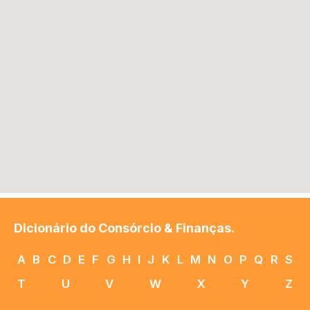
Dicionário do Consórcio & Finanças.
A
B
C
D
E
F
G
H
I
J
K
L
M
N
O
P
Q
R
S
T
U
V
W
X
Y
Z