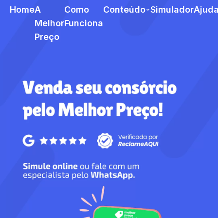
Home
A
Como
Conteúdo
Simulador
Ajud
Melhor
Funciona
Preço