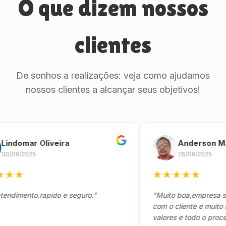
O que dizem nossos
clientes
De sonhos a realizações: veja como ajudamos
nossos clientes a alcançar seus objetivos!
omar Oliveira
Anderson Marin
/2025
26/09/2025
★
★
★
★
★
★
ento.rapido e seguro."
"Muito boa,empresa séria 
com o cliente e muito resp
valores e todo o processo 