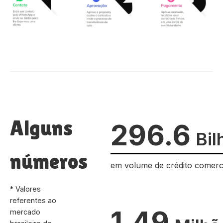
Alguns
296.6
Bil
números
em volume de crédito comerc
* Valores
referentes ao
1.49
mercado