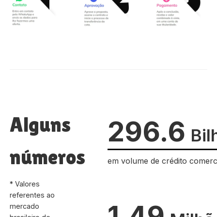
Alguns
296.6
Bil
números
em volume de crédito comerc
* Valores
referentes ao
1.49
mercado