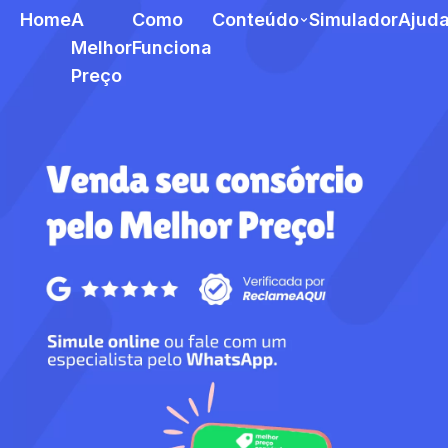
Home
A
Como
Conteúdo
Simulador
Ajud
Melhor
Funciona
Preço