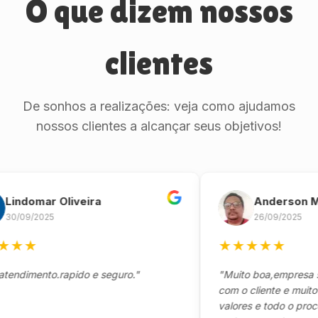
O que dizem nossos
clientes
De sonhos a realizações: veja como ajudamos
nossos clientes a alcançar seus objetivos!
domar Oliveira
Anderson Marin
9/2025
26/09/2025
★
★
★
★
★
★
mento.rapido e seguro."
"Muito boa,empresa séria
com o cliente e muito resp
valores e todo o processo