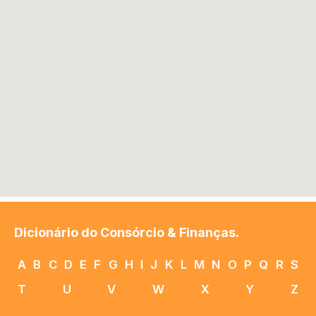
Dicionário do Consórcio & Finanças.
A
B
C
D
E
F
G
H
I
J
K
L
M
N
O
P
Q
R
S
T
U
V
W
X
Y
Z