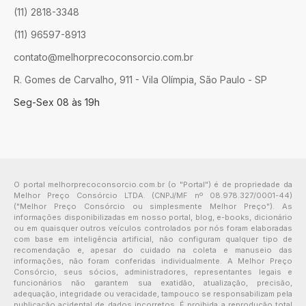
(11) 2818-3348
(11) 96597-8913
contato@melhorprecoconsorcio.com.br
R. Gomes de Carvalho, 911 - Vila Olímpia, São Paulo - SP
Seg-Sex 08 às 19h
O portal melhorprecoconsorcio.com.br (o "Portal") é de propriedade da
Melhor Preço Consórcio LTDA. (CNPJ/MF nº 08.978.327/0001-44)
("Melhor Preço Consórcio ou simplesmente Melhor Preço"). As
informações disponibilizadas em nosso portal, blog, e-books, dicionário
ou em quaisquer outros veículos controlados por nós foram elaboradas
com base em inteligência artificial, não configuram qualquer tipo de
recomendação e, apesar do cuidado na coleta e manuseio das
informações, não foram conferidas individualmente. A Melhor Preço
Consórcio, seus sócios, administradores, representantes legais e
funcionários não garantem sua exatidão, atualização, precisão,
adequação, integridade ou veracidade, tampouco se responsabilizam pela
publicação acidental de dados incorretos. É proibida a reprodução total