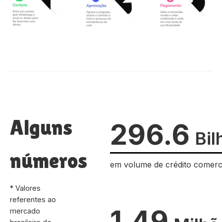
Alguns
296.6
Bil
números
em volume de crédito comerc
* Valores
referentes ao
1.49
mercado