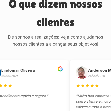
O que dizem nossos
clientes
De sonhos a realizações: veja como ajudamos
nossos clientes a alcançar seus objetivos!
domar Oliveira
Anderson Marin
09/2025
26/09/2025
★
★
★
★
★
★
imento.rapido e seguro."
"Muito boa,empresa séria
com o cliente e muito res
valores e todo o processo