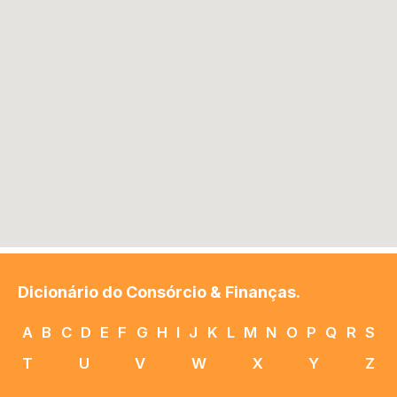
Dicionário do Consórcio & Finanças.
A
B
C
D
E
F
G
H
I
J
K
L
M
N
O
P
Q
R
S
T
U
V
W
X
Y
Z