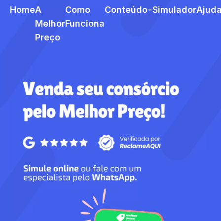
Home
A
Como
Conteúdo
Simulador
Ajud
Melhor
Funciona
Preço