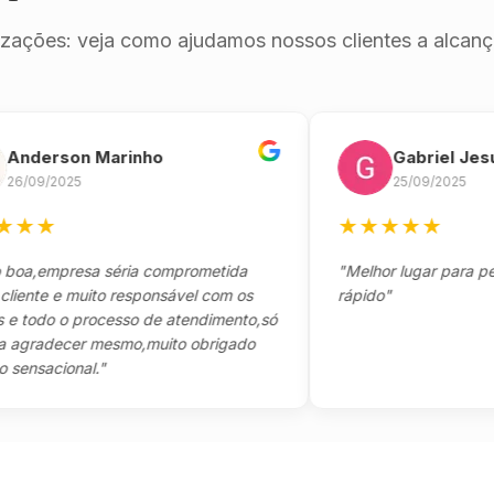
izações: veja como ajudamos nossos clientes a alcança
erson Marinho
Gabriel Jesus
9/2025
25/09/2025
★
★
★
★
★
★
empresa séria comprometida
"Melhor lugar para pegar s
te e muito responsável com os
rápido"
odo o processo de atendimento,só
adecer mesmo,muito obrigado
acional."