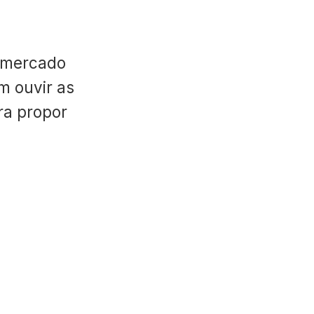
 mercado
m ouvir as
ara propor