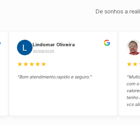
De sonhos a real
Lindomar Oliveira
And
30/09/2025
26/0
★
★
★
★
★
★
★
★
★
"Bom atendimento.rapido e seguro."
"Muito boa,
com o clien
valores e t
tenho a agr
vcs são sens