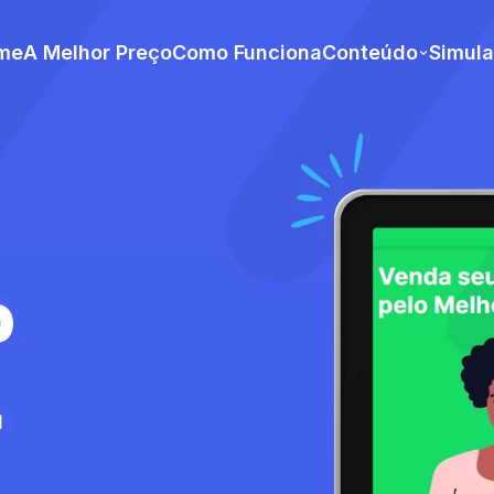
me
A Melhor Preço
Como Funciona
Conteúdo
Simul