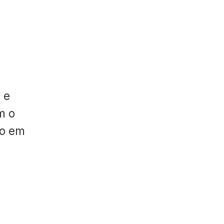
 e
m o
do em