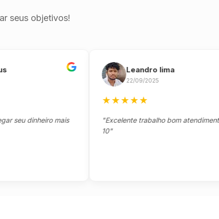
r seus objetivos!
Leandro lima
22/09/2025
★
★
★
★
★
eu dinheiro mais
"Excelente trabalho bom atendimento not
10"