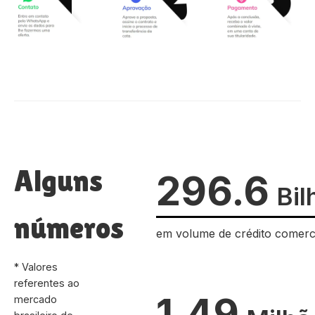
Alguns
296.6
Bil
números
em volume de crédito comerc
* Valores
referentes ao
1.49
mercado