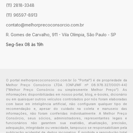
(11) 2818-3348
(11) 96597-8913
contato@melhorprecoconsorcio.com.br
R. Gomes de Carvalho, 911 - Vila Olímpia, São Paulo - SP
Seg-Sex 08 às 19h
O portal melhorprecoconsorcio.com.br (o "Portal") é de propriedade da
Melhor Preço Consórcio LTDA. (CNPJ/MF nº 08.978.327/0001-44)
("Melhor Preço Consórcio ou simplesmente Melhor Preço"). As
informações disponibilizadas em nosso portal, blog, e-books, dicionário
ou em quaisquer outros veículos controlados por nós foram elaboradas
com base em inteligência artificial, não configuram qualquer tipo de
recomendação e, apesar do cuidado na coleta e manuseio das
informações, não foram conferidas individualmente. A Melhor Preço
Consórcio, seus sócios, administradores, representantes legais e
funcionários não garantem sua exatidão, atualização, precisão,
adequação, integridade ou veracidade, tampouco se responsabilizam pela
publicação acidental de dados incorretos. É proibida a reprodução total