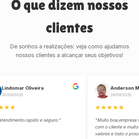
O que dizem nossos
clientes
De sonhos a realizações: veja como ajudamos
nossos clientes a alcançar seus objetivos!
domar Oliveira
Anderson Mari
09/2025
26/09/2025
★
★
★
★
★
★
★
imento.rapido e seguro."
"Muito boa,empresa séri
com o cliente e muito res
valores e todo o processo