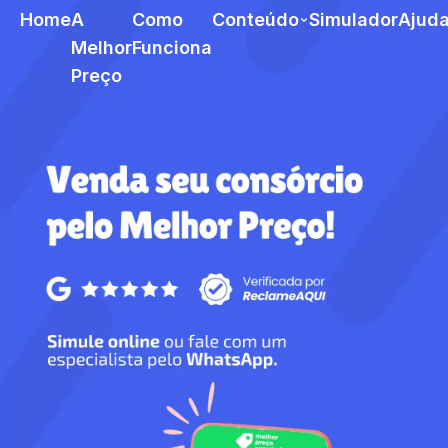
Home
A
Como
Conteúdo
Simulador
Ajud
Melhor
Funciona
Preço