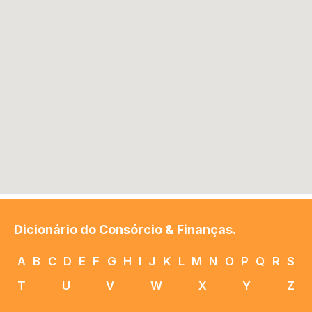
Dicionário do Consórcio & Finanças.
A
B
C
D
E
F
G
H
I
J
K
L
M
N
O
P
Q
R
S
T
U
V
W
X
Y
Z