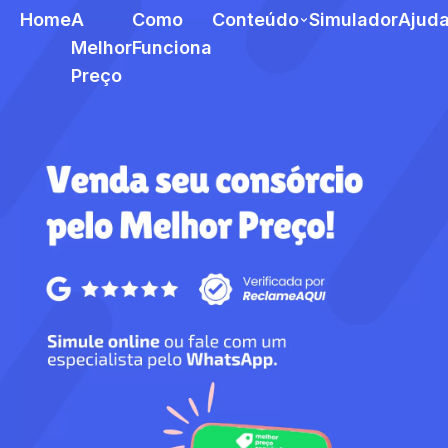
Home
A
Como
Conteúdo
Simulador
Ajud
Melhor
Funciona
Preço