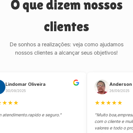
O que dizem nossos
clientes
De sonhos a realizações: veja como ajudamos
nossos clientes a alcançar seus objetivos!
ndomar Oliveira
Anderson Mari
/09/2025
26/09/2025
★
★
★
★
★
★
★
dimento.rapido e seguro."
"Muito boa,empresa séri
com o cliente e muito re
valores e todo o process