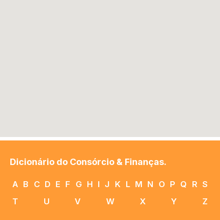
Dicionário do Consórcio & Finanças.
A
B
C
D
E
F
G
H
I
J
K
L
M
N
O
P
Q
R
S
T
U
V
W
X
Y
Z