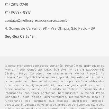
(11) 2818-3348
(11) 96597-8913
contato@melhorprecoconsorcio.com.br
R. Gomes de Carvalho, 911 - Vila Olímpia, São Paulo - SP
Seg-Sex 08 às 19h
O portal melhorprecoconsorcio.com.br (o "Portal") é de propriedade da
Melhor Preço Consórcio LTDA. (CNPJ/MF nº 08.978.327/0001-44)
("Melhor Preço Consórcio ou simplesmente Melhor Preço"). As
informações disponibilizadas em nosso portal, blog, e-books, dicionário
ou em quaisquer outros veículos controlados por nós foram elaboradas
com base em inteligência artificial, não configuram qualquer tipo de
recomendação e, apesar do cuidado na coleta e manuseio das
informações, não foram conferidas individualmente. A Melhor Preço
Consórcio, seus sócios, administradores, representantes legais e
funcionários não garantem sua exatidão, atualização, precisão,
adequação, integridade ou veracidade, tampouco se responsabilizam pela
publicação acidental de dados incorretos. É proibida a reprodução total