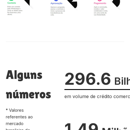
Alguns
296.6
Bil
números
em volume de crédito comerc
* Valores
referentes ao
1.49
mercado