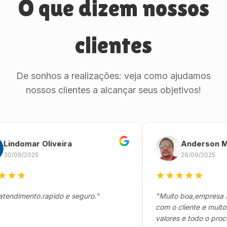
O que dizem nossos
clientes
De sonhos a realizações: veja como ajudamos
nossos clientes a alcançar seus objetivos!
domar Oliveira
Anderson Marin
9/2025
26/09/2025
★
★
★
★
★
★
mento.rapido e seguro."
"Muito boa,empresa séria
com o cliente e muito resp
valores e todo o processo 