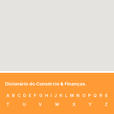
Dicionário do Consórcio & Finanças.
A
B
C
D
E
F
G
H
I
J
K
L
M
N
O
P
Q
R
S
T
U
V
W
X
Y
Z