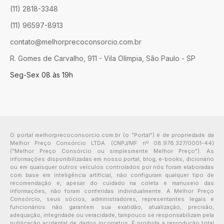
(11) 2818-3348
(11) 96597-8913
contato@melhorprecoconsorcio.com.br
R. Gomes de Carvalho, 911 - Vila Olímpia, São Paulo - SP
Seg-Sex 08 às 19h
O portal melhorprecoconsorcio.com.br (o "Portal") é de propriedade da
Melhor Preço Consórcio LTDA. (CNPJ/MF nº 08.978.327/0001-44)
("Melhor Preço Consórcio ou simplesmente Melhor Preço"). As
informações disponibilizadas em nosso portal, blog, e-books, dicionário
ou em quaisquer outros veículos controlados por nós foram elaboradas
com base em inteligência artificial, não configuram qualquer tipo de
recomendação e, apesar do cuidado na coleta e manuseio das
informações, não foram conferidas individualmente. A Melhor Preço
Consórcio, seus sócios, administradores, representantes legais e
funcionários não garantem sua exatidão, atualização, precisão,
adequação, integridade ou veracidade, tampouco se responsabilizam pela
publicação acidental de dados incorretos. É proibida a reprodução total