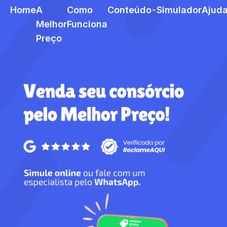
Home
A
Como
Conteúdo
Simulador
Ajud
Melhor
Funciona
Preço