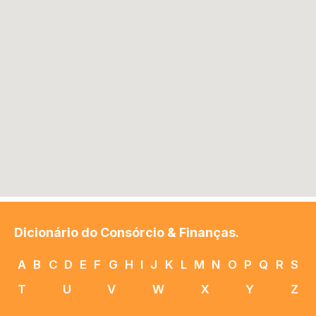
Dicionário do Consórcio & Finanças.
A
B
C
D
E
F
G
H
I
J
K
L
M
N
O
P
Q
R
S
T
U
V
W
X
Y
Z