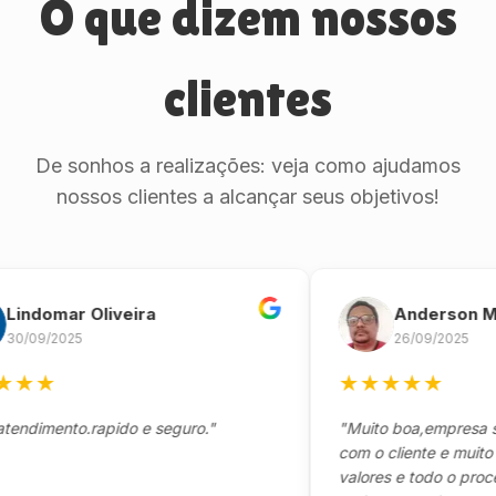
O que dizem nossos
clientes
De sonhos a realizações: veja como ajudamos
nossos clientes a alcançar seus objetivos!
domar Oliveira
Anderson Mari
09/2025
26/09/2025
★
★
★
★
★
★
★
imento.rapido e seguro."
"Muito boa,empresa séri
com o cliente e muito res
valores e todo o processo