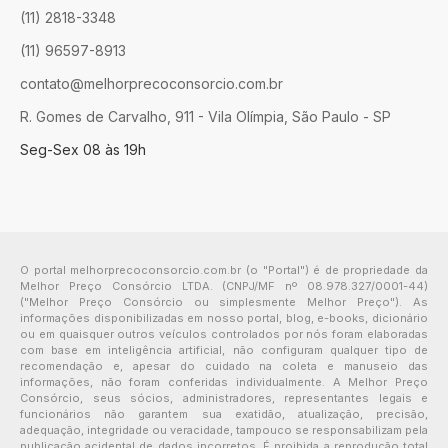
(11) 2818-3348
(11) 96597-8913
contato@melhorprecoconsorcio.com.br
R. Gomes de Carvalho, 911 - Vila Olímpia, São Paulo - SP
Seg-Sex 08 às 19h
O portal melhorprecoconsorcio.com.br (o "Portal") é de propriedade da
Melhor Preço Consórcio LTDA. (CNPJ/MF nº 08.978.327/0001-44)
("Melhor Preço Consórcio ou simplesmente Melhor Preço"). As
informações disponibilizadas em nosso portal, blog, e-books, dicionário
ou em quaisquer outros veículos controlados por nós foram elaboradas
com base em inteligência artificial, não configuram qualquer tipo de
recomendação e, apesar do cuidado na coleta e manuseio das
informações, não foram conferidas individualmente. A Melhor Preço
Consórcio, seus sócios, administradores, representantes legais e
funcionários não garantem sua exatidão, atualização, precisão,
adequação, integridade ou veracidade, tampouco se responsabilizam pela
publicação acidental de dados incorretos. É proibida a reprodução total