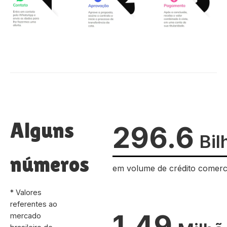
Alguns
296.6
Bil
números
em volume de crédito comerc
* Valores
referentes ao
1.49
mercado