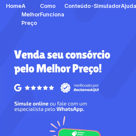
Home
A
Como
Conteúdo
Simulador
Ajud
Melhor
Funciona
Preço