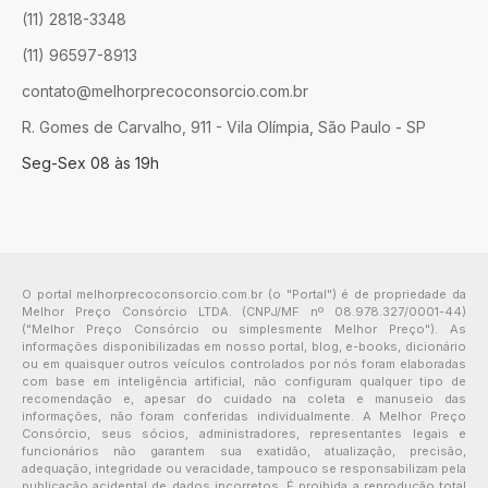
(11) 2818-3348
(11) 96597-8913
contato@melhorprecoconsorcio.com.br
R. Gomes de Carvalho, 911 - Vila Olímpia, São Paulo - SP
Seg-Sex 08 às 19h
O portal melhorprecoconsorcio.com.br (o "Portal") é de propriedade da
Melhor Preço Consórcio LTDA. (CNPJ/MF nº 08.978.327/0001-44)
("Melhor Preço Consórcio ou simplesmente Melhor Preço"). As
informações disponibilizadas em nosso portal, blog, e-books, dicionário
ou em quaisquer outros veículos controlados por nós foram elaboradas
com base em inteligência artificial, não configuram qualquer tipo de
recomendação e, apesar do cuidado na coleta e manuseio das
informações, não foram conferidas individualmente. A Melhor Preço
Consórcio, seus sócios, administradores, representantes legais e
funcionários não garantem sua exatidão, atualização, precisão,
adequação, integridade ou veracidade, tampouco se responsabilizam pela
publicação acidental de dados incorretos. É proibida a reprodução total