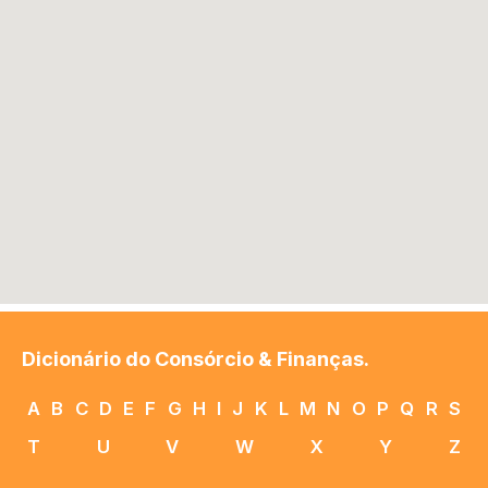
Dicionário do Consórcio & Finanças.
A
B
C
D
E
F
G
H
I
J
K
L
M
N
O
P
Q
R
S
T
U
V
W
X
Y
Z