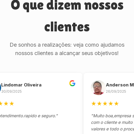
O que dizem nossos
clientes
De sonhos a realizações: veja como ajudamos
nossos clientes a alcançar seus objetivos!
omar Oliveira
Anderson Marin
9/2025
26/09/2025
★
★
★
★
★
★
mento.rapido e seguro."
"Muito boa,empresa séria 
com o cliente e muito resp
valores e todo o processo 