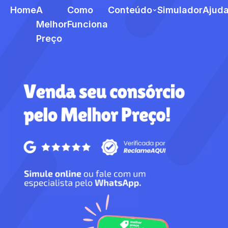
Home
A
Como
Conteúdo
Simulador
Ajud
Melhor
Funciona
Preço