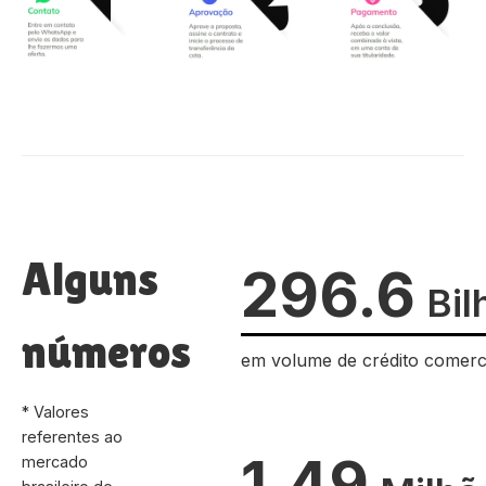
Alguns
296.6
Bil
números
em volume de crédito comerc
* Valores
referentes ao
1.49
mercado