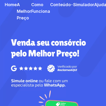
Home
A
Como
Conteúdo
Simulador
Ajud
Melhor
Funciona
Preço