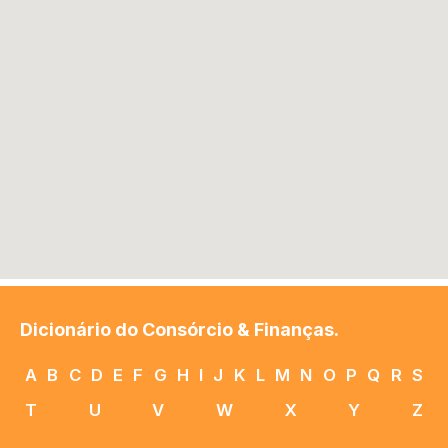
Dicionário do Consórcio & Finanças.
A
B
C
D
E
F
G
H
I
J
K
L
M
N
O
P
Q
R
S
T
U
V
W
X
Y
Z