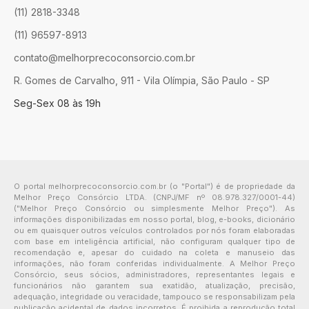
(11) 2818-3348
(11) 96597-8913
contato@melhorprecoconsorcio.com.br
R. Gomes de Carvalho, 911 - Vila Olímpia, São Paulo - SP
Seg-Sex 08 às 19h
O portal melhorprecoconsorcio.com.br (o "Portal") é de propriedade da
Melhor Preço Consórcio LTDA. (CNPJ/MF nº 08.978.327/0001-44)
("Melhor Preço Consórcio ou simplesmente Melhor Preço"). As
informações disponibilizadas em nosso portal, blog, e-books, dicionário
ou em quaisquer outros veículos controlados por nós foram elaboradas
com base em inteligência artificial, não configuram qualquer tipo de
recomendação e, apesar do cuidado na coleta e manuseio das
informações, não foram conferidas individualmente. A Melhor Preço
Consórcio, seus sócios, administradores, representantes legais e
funcionários não garantem sua exatidão, atualização, precisão,
adequação, integridade ou veracidade, tampouco se responsabilizam pela
publicação acidental de dados incorretos. É proibida a reprodução total