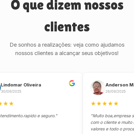
O que dizem nossos
clientes
De sonhos a realizações: veja como ajudamos
nossos clientes a alcançar seus objetivos!
omar Oliveira
Anderson Marinh
/2025
26/09/2025
★
★
★
★
★
★
ento.rapido e seguro."
"Muito boa,empresa séria 
com o cliente e muito resp
valores e todo o processo 