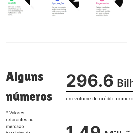
Alguns
296.6
Bil
números
em volume de crédito comerc
* Valores
referentes ao
1.49
mercado