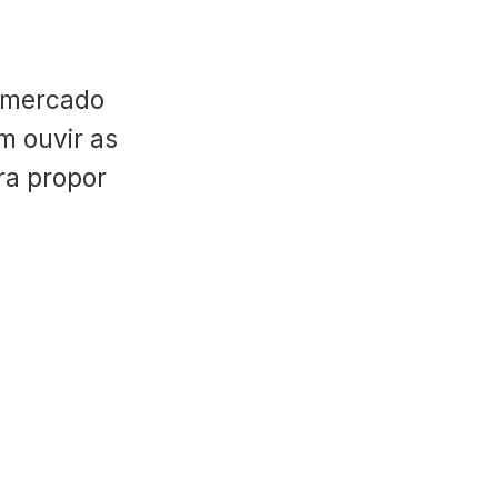
 mercado
m ouvir as
ara propor