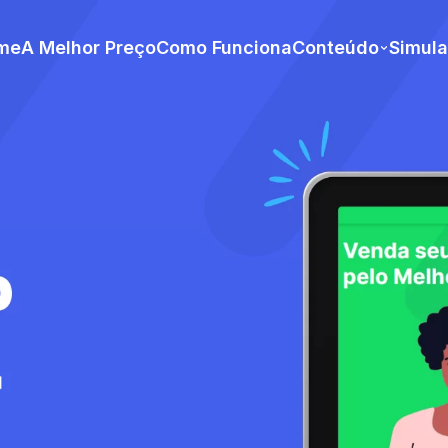
me
A Melhor Preço
Como Funciona
Conteúdo
Simul