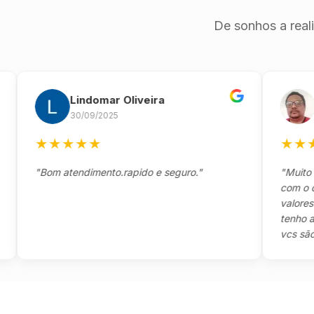
De sonhos a real
Lindomar Oliveira
Ande
30/09/2025
26/09
★
★
★
★
★
★
★
★
★
"Bom atendimento.rapido e seguro."
"Muito boa,e
com o cliente
valores e tod
tenho a agra
vcs são sensa