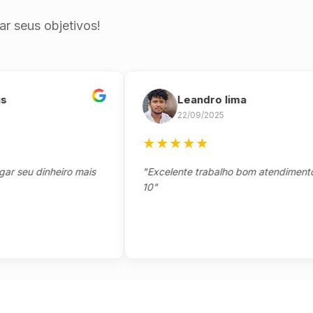
r seus objetivos!
Leandro lima
22/09/2025
★
★
★
★
★
u dinheiro mais
"Excelente trabalho bom atendimento nota
10"