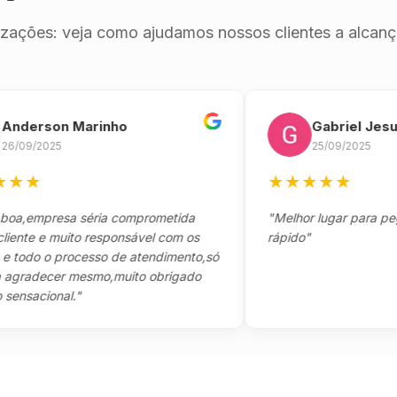
izações: veja como ajudamos nossos clientes a alcança
rson Marinho
Gabriel Jesus
/2025
25/09/2025
★
★
★
★
★
★
mpresa séria comprometida
"Melhor lugar para pegar se
 e muito responsável com os
rápido"
o o processo de atendimento,só
decer mesmo,muito obrigado
cional."