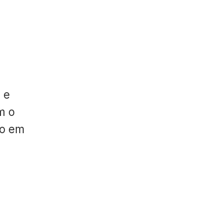
 e
m o
do em