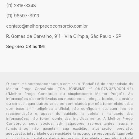
(11) 2818-3348
(11) 96597-8913
contato@melhorprecoconsorcio.com.br
R. Gomes de Carvalho, 911 - Vila Olímpia, São Paulo - SP
Seg-Sex 08 às 19h
O portal melhorprecoconsorcio.com.br (o "Portal") é de propriedade da
Melhor Preço Consórcio LTDA. (CNPJ/MF nº 08.978.327/0001-44)
("Melhor Preço Consórcio ou simplesmente Melhor Preço"). As
informações disponibilizadas em nosso portal, blog, e-books, dicionário
ou em quaisquer outros veículos controlados por nós foram elaboradas
com base em inteligência artificial, não configuram qualquer tipo de
recomendação e, apesar do cuidado na coleta e manuseio das
informações, não foram conferidas individualmente. A Melhor Preço
Consórcio, seus sócios, administradores, representantes legais e
funcionários não garantem sua exatidão, atualização, precisão,
adequação, integridade ou veracidade, tampouco se responsabilizam pela
publicação acidental de dados incorretos. É proibida a reprodução total