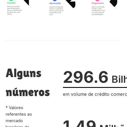
Alguns
296.6
Bil
números
em volume de crédito comerc
* Valores
referentes ao
1.49
mercado