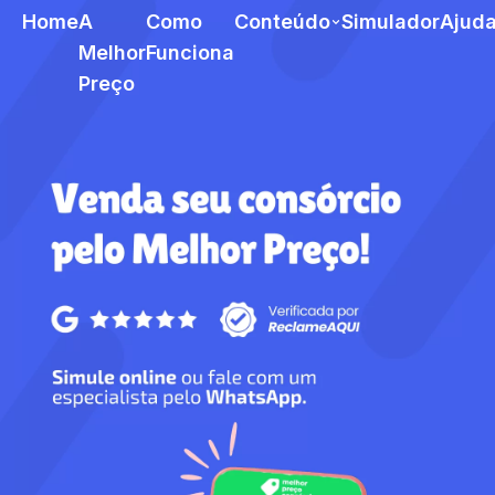
Home
A
Como
Conteúdo
Simulador
Ajud
Melhor
Funciona
Preço