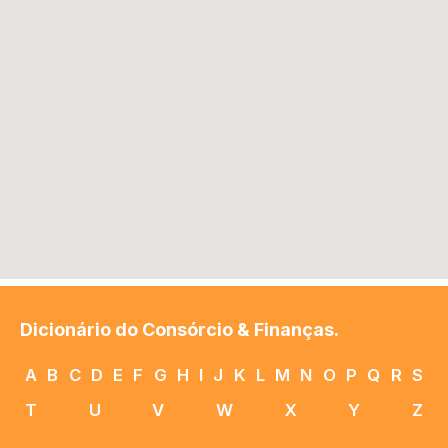
Dicionário do Consórcio & Finanças.
A
B
C
D
E
F
G
H
I
J
K
L
M
N
O
P
Q
R
S
T
U
V
W
X
Y
Z