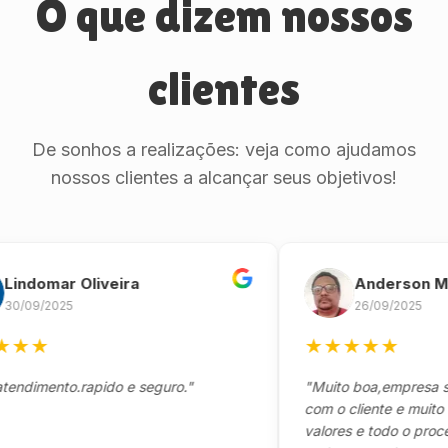
O que dizem nossos
clientes
De sonhos a realizações: veja como ajudamos
nossos clientes a alcançar seus objetivos!
omar Oliveira
Anderson Marin
9/2025
26/09/2025
★
★
★
★
★
★
mento.rapido e seguro."
"Muito boa,empresa séria 
com o cliente e muito resp
valores e todo o processo 