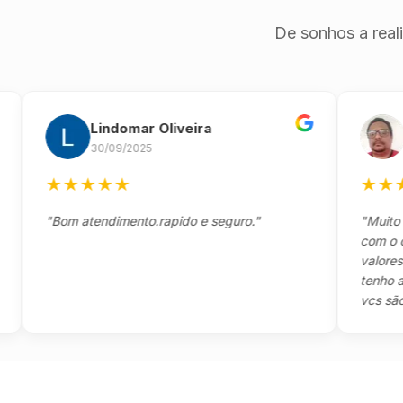
De sonhos a real
Lindomar Oliveira
And
30/09/2025
26/09
★
★
★
★
★
★
★
★
★
"Bom atendimento.rapido e seguro."
"Muito boa,
com o client
valores e to
tenho a agr
vcs são sens