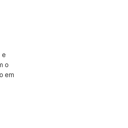
 e
m o
do em