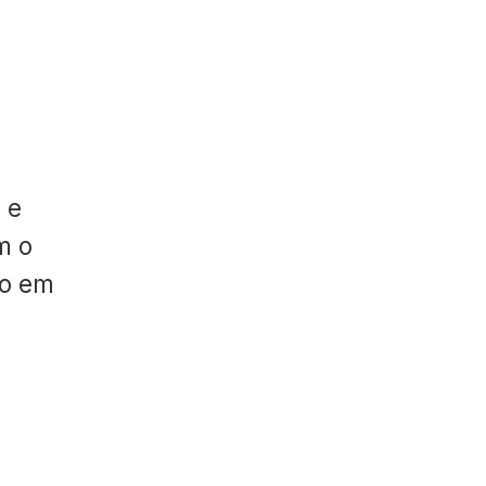
 e
m o
do em