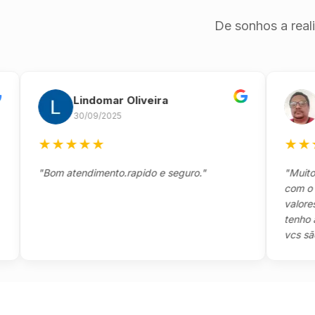
De sonhos a real
Lindomar Oliveira
And
30/09/2025
26/0
★
★
★
★
★
★
★
★
★
"Bom atendimento.rapido e seguro."
"Muito boa,
com o clien
valores e t
tenho a agr
vcs são sens