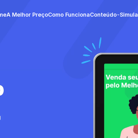
me
A Melhor Preço
Como Funciona
Conteúdo
Simul