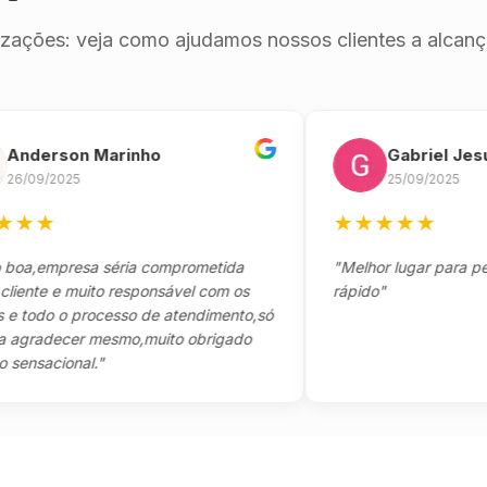
izações: veja como ajudamos nossos clientes a alcança
erson Marinho
Gabriel Jesus
9/2025
25/09/2025
★
★
★
★
★
★
empresa séria comprometida
"Melhor lugar para pegar s
te e muito responsável com os
rápido"
odo o processo de atendimento,só
adecer mesmo,muito obrigado
acional."