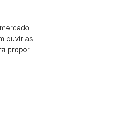
 mercado
m ouvir as
ara propor