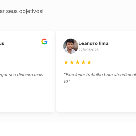
r seus objetivos!
Leandro lima
22/09/2025
★
★
★
★
★
eu dinheiro mais
"Excelente trabalho bom atendimento not
10"