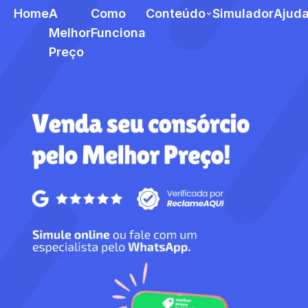
Home
A
Como
Conteúdo
Simulador
Ajud
Melhor
Funciona
Preço