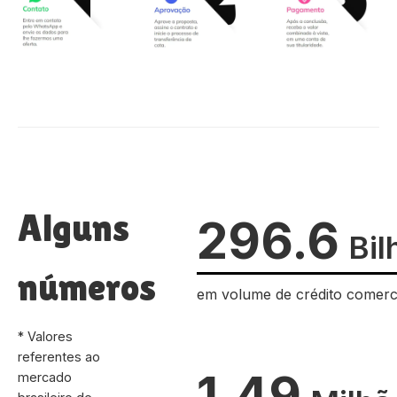
Alguns
296.6
Bil
números
em volume de crédito comerc
* Valores
referentes ao
1.49
mercado