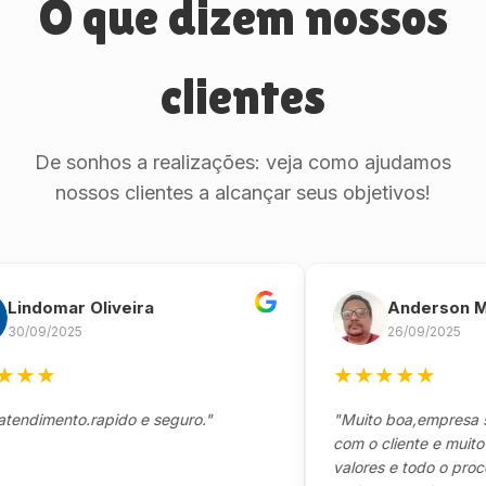
O que dizem nossos
clientes
De sonhos a realizações: veja como ajudamos
nossos clientes a alcançar seus objetivos!
domar Oliveira
Anderson Marin
9/2025
26/09/2025
★
★
★
★
★
★
mento.rapido e seguro."
"Muito boa,empresa séria
com o cliente e muito resp
valores e todo o processo 