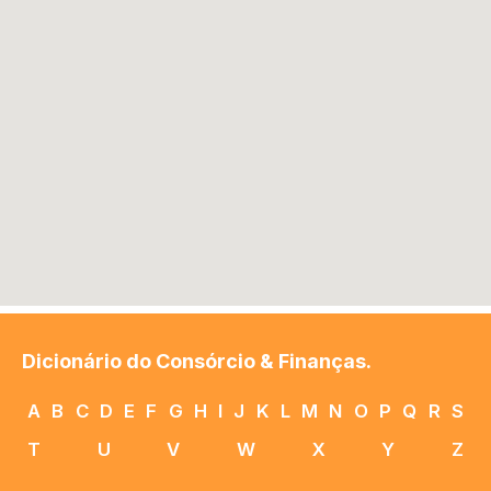
Dicionário do Consórcio & Finanças.
A
B
C
D
E
F
G
H
I
J
K
L
M
N
O
P
Q
R
S
T
U
V
W
X
Y
Z