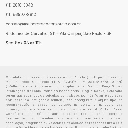
(11) 2818-3348
(11) 96597-8913
contato@melhorprecoconsorcio.com.br
R. Gomes de Carvalho, 911 - Vila Olímpia, São Paulo - SP
Seg-Sex 08 às 19h
O portal melhorprecoconsorcio.com.br (o "Portal") é de propriedade da
Melhor Preço Consórcio LTDA. (CNPJ/MF nº 08.978.327/0001-44)
("Melhor Preço Consórcio ou simplesmente Melhor Preço"). As
informações disponibilizadas em nosso portal, blog, e-books, dicionário
ou em quaisquer outros veículos controlados por nós foram elaboradas
com base em inteligência artificial, não configuram qualquer tipo de
recomendação e, apesar do cuidado na coleta e manuseio das
informações, não foram conferidas individualmente. A Melhor Preço
Consórcio, seus sócios, administradores, representantes legais e
funcionários não garantem sua exatidão, atualização, precisão,
adequação, integridade ou veracidade, tampouco se responsabilizam pela
publicação acidental de dados incorretos. É proibida a reprodução total