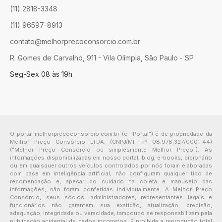
(11) 2818-3348
(11) 96597-8913
contato@melhorprecoconsorcio.com.br
R. Gomes de Carvalho, 911 - Vila Olímpia, São Paulo - SP
Seg-Sex 08 às 19h
O portal melhorprecoconsorcio.com.br (o "Portal") é de propriedade da
Melhor Preço Consórcio LTDA. (CNPJ/MF nº 08.978.327/0001-44)
("Melhor Preço Consórcio ou simplesmente Melhor Preço"). As
informações disponibilizadas em nosso portal, blog, e-books, dicionário
ou em quaisquer outros veículos controlados por nós foram elaboradas
com base em inteligência artificial, não configuram qualquer tipo de
recomendação e, apesar do cuidado na coleta e manuseio das
informações, não foram conferidas individualmente. A Melhor Preço
Consórcio, seus sócios, administradores, representantes legais e
funcionários não garantem sua exatidão, atualização, precisão,
adequação, integridade ou veracidade, tampouco se responsabilizam pela
publicação acidental de dados incorretos. É proibida a reprodução total