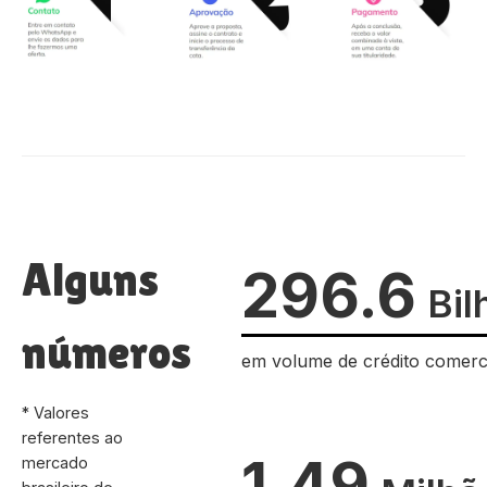
Alguns
296.6
Bil
números
em volume de crédito comerc
* Valores
referentes ao
1.49
mercado