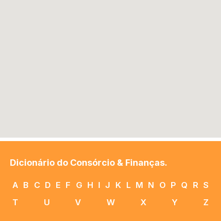
Dicionário do Consórcio & Finanças.
A
B
C
D
E
F
G
H
I
J
K
L
M
N
O
P
Q
R
S
T
U
V
W
X
Y
Z