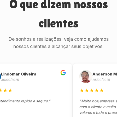
O que dizem nossos
clientes
De sonhos a realizações: veja como ajudamos
nossos clientes a alcançar seus objetivos!
omar Oliveira
Anderson Marin
9/2025
26/09/2025
★
★
★
★
★
★
mento.rapido e seguro."
"Muito boa,empresa séria 
com o cliente e muito resp
valores e todo o processo 