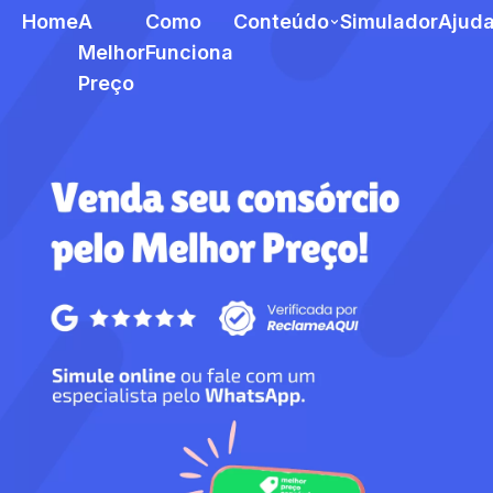
Home
A
Como
Conteúdo
Simulador
Ajud
Melhor
Funciona
Preço