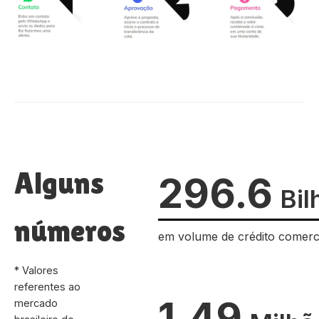
Alguns
296.6
Bil
números
em volume de crédito comerc
* Valores
referentes ao
1.49
mercado