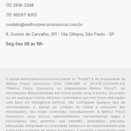
(11) 2818-3348
(11) 96597-8913
contato@melhorprecoconsorcio.com.br
R. Gomes de Carvalho, 911 - Vila Olímpia, São Paulo - SP
Seg-Sex 08 às 19h
O portal melhorprecoconsorcio.com.br (o "Portal") é de propriedade da
Melhor Preço Consórcio LTDA. (CNPJ/MF nº 08.978.327/0001-44)
("Melhor Preço Consórcio ou simplesmente Melhor Preço"). As
informações disponibilizadas em nosso portal, blog, e-books, dicionário
ou em quaisquer outros veículos controlados por nós foram elaboradas
com base em inteligência artificial, não configuram qualquer tipo de
recomendação e, apesar do cuidado na coleta e manuseio das
informações, não foram conferidas individualmente. A Melhor Preço
Consórcio, seus sócios, administradores, representantes legais e
funcionários não garantem sua exatidão, atualização, precisão,
adequação, integridade ou veracidade, tampouco se responsabilizam pela
publicação acidental de dados incorretos. É proibida a reprodução total