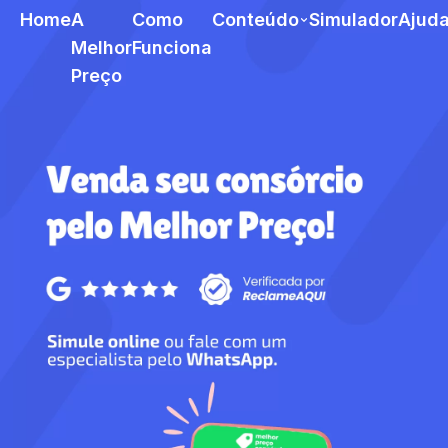
Home
A
Como
Conteúdo
Simulador
Ajud
Melhor
Funciona
Preço