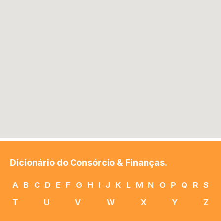
Dicionário do Consórcio & Finanças.
A
B
C
D
E
F
G
H
I
J
K
L
M
N
O
P
Q
R
S
T
U
V
W
X
Y
Z