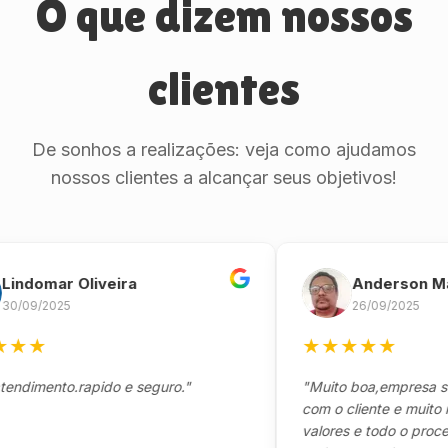
O que dizem nossos
clientes
De sonhos a realizações: veja como ajudamos
nossos clientes a alcançar seus objetivos!
omar Oliveira
Anderson Marinh
/2025
26/09/2025
★
★
★
★
★
★
ento.rapido e seguro."
"Muito boa,empresa séria 
com o cliente e muito respo
valores e todo o processo d