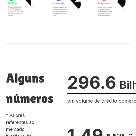
Alguns
296.6
Bil
números
em volume de crédito comerc
* Valores
referentes ao
1.49
mercado