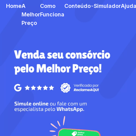
Home
A
Como
Conteúdo
Simulador
Ajud
Melhor
Funciona
Preço