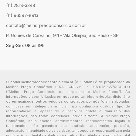
(11) 2818-3348
(11) 96597-8913
contato@melhorprecoconsorcio.com.br
R. Gomes de Carvalho, 911 - Vila Olímpia, São Paulo - SP
Seg-Sex 08 às 19h
O portal melhorprecoconsorcio.com.br (o "Portal") é de propriedade da
Melhor Preço Consórcio LTDA. (CNPJ/MF nº 08.978.327/0001-44)
("Melhor Preço Consórcio ou simplesmente Melhor Preço"). As
informações disponibilizadas em nosso portal, blog, e-books, dicionário
ou em quaisquer outros veículos controlados por nós foram elaboradas
com base em inteligência artificial, não configuram qualquer tipo de
recomendação e, apesar do cuidado na coleta e manuseio das
informações, não foram conferidas individualmente. A Melhor Preço
Consórcio, seus sócios, administradores, representantes legais e
funcionários não garantem sua exatidão, atualização, precisão,
adequação, integridade ou veracidade, tampouco se responsabilizam pela
publicação acidental de dados incorretos. É proibida a reprodução total