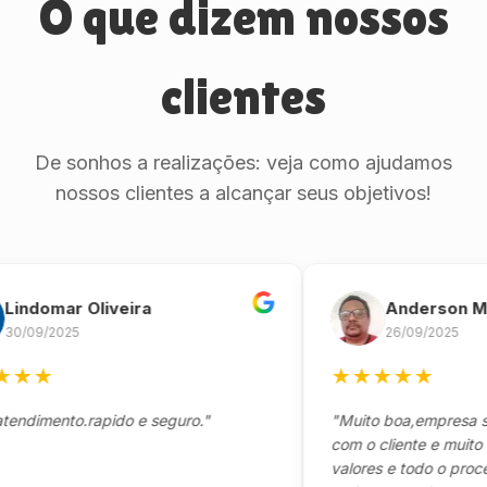
O que dizem nossos
clientes
De sonhos a realizações: veja como ajudamos
nossos clientes a alcançar seus objetivos!
omar Oliveira
Anderson Marin
9/2025
26/09/2025
★
★
★
★
★
★
mento.rapido e seguro."
"Muito boa,empresa séria 
com o cliente e muito resp
valores e todo o processo 