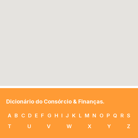
Dicionário do Consórcio & Finanças.
A
B
C
D
E
F
G
H
I
J
K
L
M
N
O
P
Q
R
S
T
U
V
W
X
Y
Z