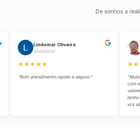
De sonhos a real
Lindomar Oliveira
And
30/09/2025
26/0
★
★
★
★
★
★
★
★
★
"Bom atendimento.rapido e seguro."
"Muito boa
com o clien
valores e t
tenho a ag
vcs são sen