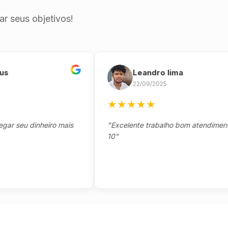
r seus objetivos!
Leandro lima
22/09/2025
★
★
★
★
★
eu dinheiro mais
"Excelente trabalho bom atendimento no
10"