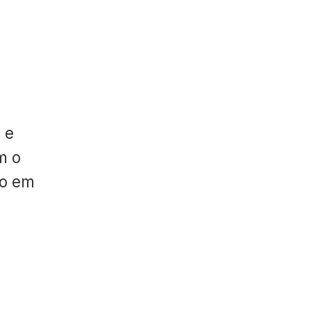
 e
m o
do em