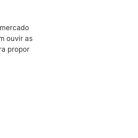
 mercado
m ouvir as
ara propor