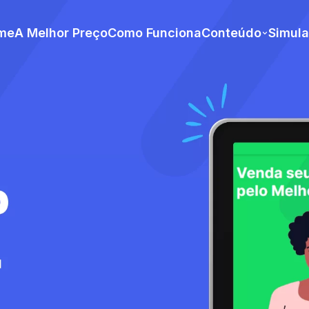
me
A Melhor Preço
Como Funciona
Conteúdo
Simul