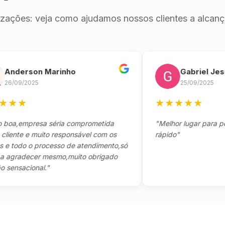
izações: veja como ajudamos nossos clientes a alcança
erson Marinho
Gabriel Jesus
9/2025
25/09/2025
★
★
★
★
★
★
,empresa séria comprometida
"Melhor lugar para pegar s
te e muito responsável com os
rápido"
odo o processo de atendimento,só
radecer mesmo,muito obrigado
sacional."