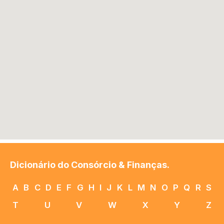
Dicionário do Consórcio & Finanças.
A
B
C
D
E
F
G
H
I
J
K
L
M
N
O
P
Q
R
S
T
U
V
W
X
Y
Z