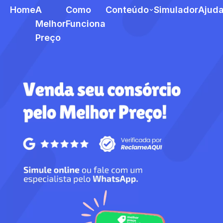
Home
A
Como
Conteúdo
Simulador
Ajud
Melhor
Funciona
Preço