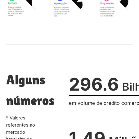
Alguns
296.6
Bil
números
em volume de crédito comerc
* Valores
referentes ao
1.49
mercado