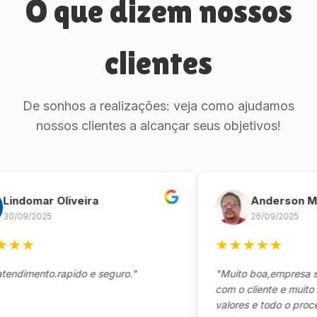
O que dizem nossos
clientes
De sonhos a realizações: veja como ajudamos
nossos clientes a alcançar seus objetivos!
omar Oliveira
Anderson Marin
9/2025
26/09/2025
★
★
★
★
★
★
mento.rapido e seguro."
"Muito boa,empresa séria 
com o cliente e muito resp
valores e todo o processo 