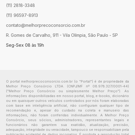
(11) 2818-3348
(11) 96597-8913
contato@melhorprecoconsorcio.com.br
R. Gomes de Carvalho, 911 - Vila Olímpia, São Paulo - SP
Seg-Sex 08 às 19h
O portal melhorprecoconsorcio.com.br (o "Portal") é de propriedade da
Melhor Preço Consórcio LTDA. (CNPJ/MF nº 08.978.327/0001-44)
("Melhor Preço Consórcio ou simplesmente Melhor Preço"). As
informações disponibilizadas em nosso portal, blog, e-books, dicionário
ou em quaisquer outros veículos controlados por nós foram elaboradas
com base em inteligência artificial, não configuram qualquer tipo de
recomendação e, apesar do cuidado na coleta e manuseio das
informações, não foram conferidas individualmente. A Melhor Preço
Consórcio, seus sócios, administradores, representantes legais e
funcionários não garantem sua exatidão, atualização, precisão,
adequação, integridade ou veracidade, tampouco se responsabilizam pela
publicação acidental de dados incorretos. É proibida a reprodução total