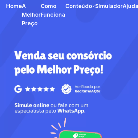
Home
A
Como
Conteúdo
Simulador
Ajud
Melhor
Funciona
Preço