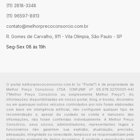
(11) 2818-3348
(11) 96597-8913
contato@melhorprecoconsorcio.com.br
R. Gomes de Carvalho, 911 - Vila Olímpia, São Paulo - SP
Seg-Sex 08 às 19h
O portal melhorprecoconsorcio.com.br (o "Portal") é de propriedade da
Melhor Preço Consórcio LTDA. (CNPJ/MF nº 08.978.327/0001-44)
("Melhor Preço Consórcio ou simplesmente Melhor Preço"). As
informações disponibilizadas em nosso portal, blog, e-books, dicionário
ou em quaisquer outros veículos controlados por nós foram elaboradas
com base em inteligência artificial, não configuram qualquer tipo de
recomendação e, apesar do cuidado na coleta e manuseio das
informações, não foram conferidas individualmente. A Melhor Preço
Consórcio, seus sócios, administradores, representantes legais e
funcionários não garantem sua exatidão, atualização, precisão,
adequação, integridade ou veracidade, tampouco se responsabilizam pela
publicação acidental de dados incorretos. É proibida a reprodução total