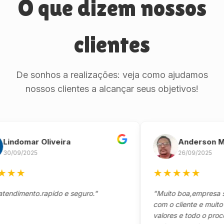
O que dizem nossos
clientes
De sonhos a realizações: veja como ajudamos
nossos clientes a alcançar seus objetivos!
domar Oliveira
Anderson Marin
9/2025
26/09/2025
★
★
★
★
★
★
mento.rapido e seguro."
"Muito boa,empresa séria
com o cliente e muito resp
valores e todo o processo 