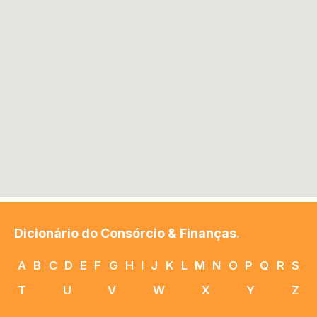
Dicionário do Consórcio & Finanças.
A
B
C
D
E
F
G
H
I
J
K
L
M
N
O
P
Q
R
S
T
U
V
W
X
Y
Z