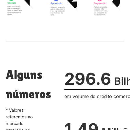
Alguns
296.6
Bil
números
em volume de crédito comerc
* Valores
referentes ao
1.49
mercado