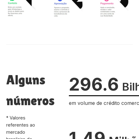
Alguns
296.6
Bil
números
em volume de crédito comerc
* Valores
referentes ao
1.49
mercado