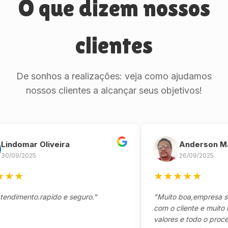
O que dizem nossos
clientes
De sonhos a realizações: veja como ajudamos
nossos clientes a alcançar seus objetivos!
omar Oliveira
Anderson Marinh
/2025
26/09/2025
★
★
★
★
★
★
ento.rapido e seguro."
"Muito boa,empresa séria 
com o cliente e muito resp
valores e todo o processo 