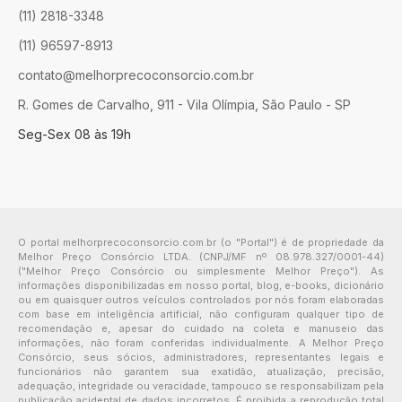
(11) 2818-3348
(11) 96597-8913
contato@melhorprecoconsorcio.com.br
R. Gomes de Carvalho, 911 - Vila Olímpia, São Paulo - SP
Seg-Sex 08 às 19h
O portal melhorprecoconsorcio.com.br (o "Portal") é de propriedade da
Melhor Preço Consórcio LTDA. (CNPJ/MF nº 08.978.327/0001-44)
("Melhor Preço Consórcio ou simplesmente Melhor Preço"). As
informações disponibilizadas em nosso portal, blog, e-books, dicionário
ou em quaisquer outros veículos controlados por nós foram elaboradas
com base em inteligência artificial, não configuram qualquer tipo de
recomendação e, apesar do cuidado na coleta e manuseio das
informações, não foram conferidas individualmente. A Melhor Preço
Consórcio, seus sócios, administradores, representantes legais e
funcionários não garantem sua exatidão, atualização, precisão,
adequação, integridade ou veracidade, tampouco se responsabilizam pela
publicação acidental de dados incorretos. É proibida a reprodução total