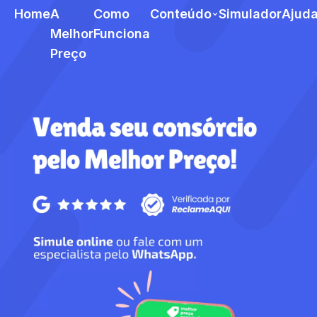
Home
A
Como
Conteúdo
Simulador
Ajud
Melhor
Funciona
Preço