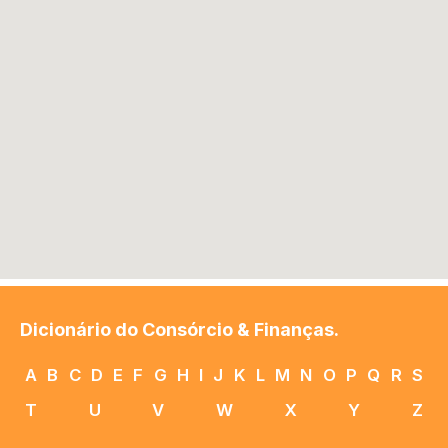
Dicionário do Consórcio & Finanças.
A
B
C
D
E
F
G
H
I
J
K
L
M
N
O
P
Q
R
S
T
U
V
W
X
Y
Z