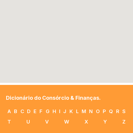
Dicionário do Consórcio & Finanças.
A
B
C
D
E
F
G
H
I
J
K
L
M
N
O
P
Q
R
S
T
U
V
W
X
Y
Z