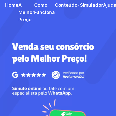
Home
A
Como
Conteúdo
Simulador
Ajud
Melhor
Funciona
Preço