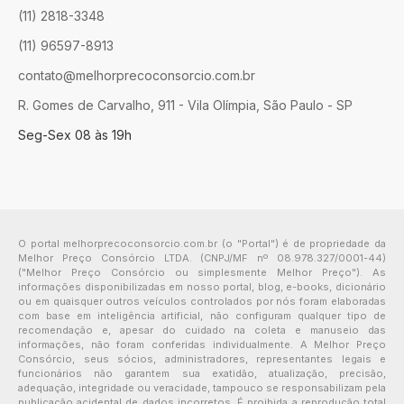
(11) 2818-3348
(11) 96597-8913
contato@melhorprecoconsorcio.com.br
R. Gomes de Carvalho, 911 - Vila Olímpia, São Paulo - SP
Seg-Sex 08 às 19h
O portal melhorprecoconsorcio.com.br (o "Portal") é de propriedade da
Melhor Preço Consórcio LTDA. (CNPJ/MF nº 08.978.327/0001-44)
("Melhor Preço Consórcio ou simplesmente Melhor Preço"). As
informações disponibilizadas em nosso portal, blog, e-books, dicionário
ou em quaisquer outros veículos controlados por nós foram elaboradas
com base em inteligência artificial, não configuram qualquer tipo de
recomendação e, apesar do cuidado na coleta e manuseio das
informações, não foram conferidas individualmente. A Melhor Preço
Consórcio, seus sócios, administradores, representantes legais e
funcionários não garantem sua exatidão, atualização, precisão,
adequação, integridade ou veracidade, tampouco se responsabilizam pela
publicação acidental de dados incorretos. É proibida a reprodução total