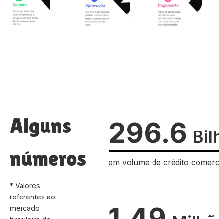
Alguns
296.6
Bil
números
em volume de crédito comerc
* Valores
referentes ao
1.49
mercado