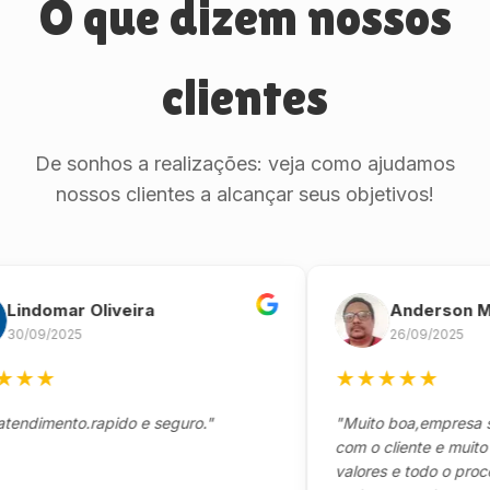
O que dizem nossos
clientes
De sonhos a realizações: veja como ajudamos
nossos clientes a alcançar seus objetivos!
domar Oliveira
Anderson Marin
9/2025
26/09/2025
★
★
★
★
★
★
mento.rapido e seguro."
"Muito boa,empresa séria
com o cliente e muito resp
valores e todo o processo 