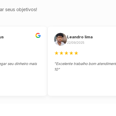
r seus objetivos!
Leandro lima
22/09/2025
★
★
★
★
★
eu dinheiro mais
"Excelente trabalho bom atendimento not
10"