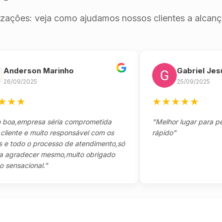
izações: veja como ajudamos nossos clientes a alcança
erson Marinho
Gabriel Jesus
9/2025
25/09/2025
★
★
★
★
★
★
empresa séria comprometida
"Melhor lugar para pegar s
te e muito responsável com os
rápido"
odo o processo de atendimento,só
adecer mesmo,muito obrigado
sacional."