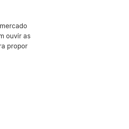
 mercado
m ouvir as
ara propor