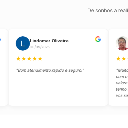
De sonhos a real
Lindomar Oliveira
And
30/09/2025
26/0
★
★
★
★
★
★
★
★
★
"Bom atendimento.rapido e seguro."
"Muito boa,
com o clien
valores e t
tenho a agr
vcs são sen