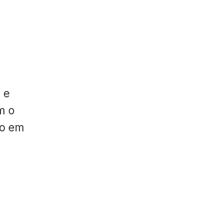
 e
m o
do em