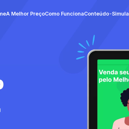
me
A Melhor Preço
Como Funciona
Conteúdo
Simul