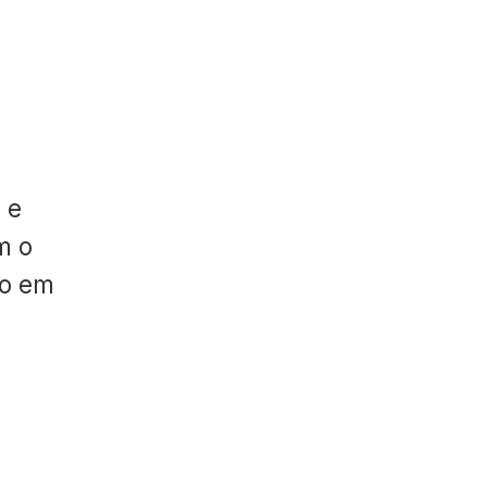
 e
m o
do em