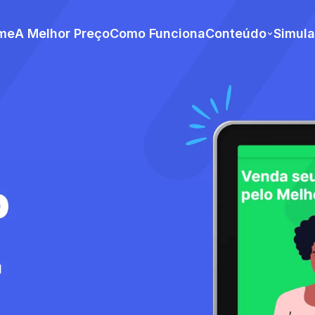
me
A Melhor Preço
Como Funciona
Conteúdo
Simul