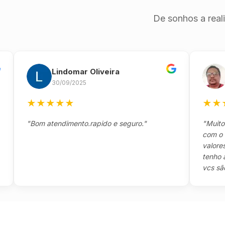
De sonhos a real
Lindomar Oliveira
And
30/09/2025
26/0
★
★
★
★
★
★
★
★
★
"Bom atendimento.rapido e seguro."
"Muito boa,
com o client
valores e to
tenho a agr
vcs são sens