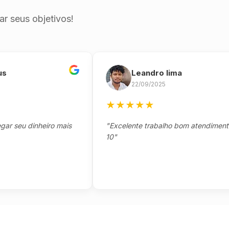
r seus objetivos!
Leandro lima
22/09/2025
★
★
★
★
★
eu dinheiro mais
"Excelente trabalho bom atendimento not
10"