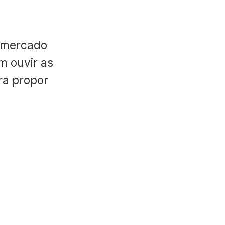
 mercado
m ouvir as
ara propor