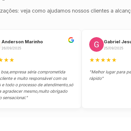
izações: veja como ajudamos nossos clientes a alcança
erson Marinho
Gabriel Jesus
9/2025
25/09/2025
★
★
★
★
★
★
empresa séria comprometida
"Melhor lugar para pegar s
e e muito responsável com os
rápido"
do o processo de atendimento,só
adecer mesmo,muito obrigado
acional."