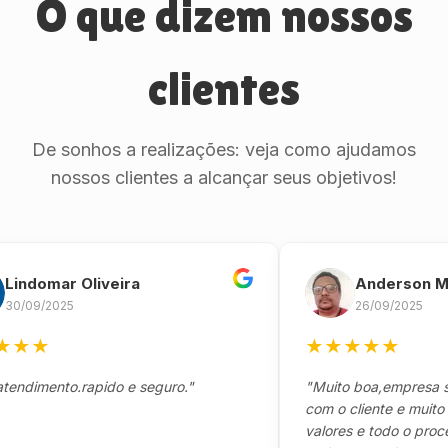
O que dizem nossos
clientes
De sonhos a realizações: veja como ajudamos
nossos clientes a alcançar seus objetivos!
omar Oliveira
Anderson Marinh
/2025
26/09/2025
★
★
★
★
★
★
ento.rapido e seguro."
"Muito boa,empresa séria 
com o cliente e muito resp
valores e todo o processo 