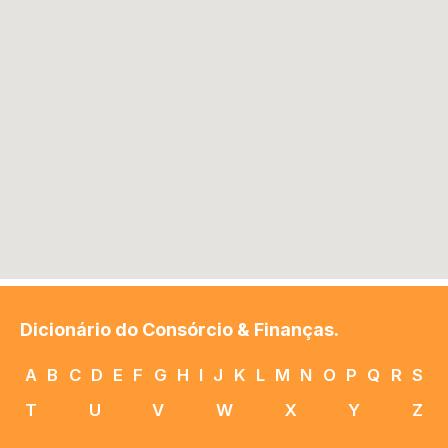
Dicionário do Consórcio & Finanças.
A
B
C
D
E
F
G
H
I
J
K
L
M
N
O
P
Q
R
S
T
U
V
W
X
Y
Z