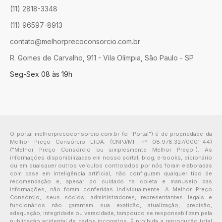
(11) 2818-3348
(11) 96597-8913
contato@melhorprecoconsorcio.com.br
R. Gomes de Carvalho, 911 - Vila Olímpia, São Paulo - SP
Seg-Sex 08 às 19h
O portal melhorprecoconsorcio.com.br (o "Portal") é de propriedade da
Melhor Preço Consórcio LTDA. (CNPJ/MF nº 08.978.327/0001-44)
("Melhor Preço Consórcio ou simplesmente Melhor Preço"). As
informações disponibilizadas em nosso portal, blog, e-books, dicionário
ou em quaisquer outros veículos controlados por nós foram elaboradas
com base em inteligência artificial, não configuram qualquer tipo de
recomendação e, apesar do cuidado na coleta e manuseio das
informações, não foram conferidas individualmente. A Melhor Preço
Consórcio, seus sócios, administradores, representantes legais e
funcionários não garantem sua exatidão, atualização, precisão,
adequação, integridade ou veracidade, tampouco se responsabilizam pela
publicação acidental de dados incorretos. É proibida a reprodução total