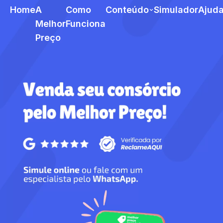
Home
A
Como
Conteúdo
Simulador
Ajud
Melhor
Funciona
Preço